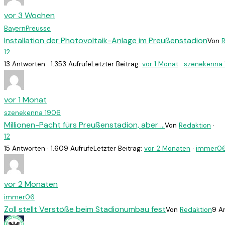
vor 3 Wochen
BayernPreusse
Installation der Photovoltaik-Anlage im Preußenstadion
Von
1
2
13 Antworten · 1.353 Aufrufe
Letzter Beitrag:
vor 1 Monat
·
szenekenna
vor 1 Monat
szenekenna 1906
Millionen-Pacht fürs Preußenstadion, aber …
Von
Redaktion
·
1
2
15 Antworten · 1.609 Aufrufe
Letzter Beitrag:
vor 2 Monaten
·
immer0
vor 2 Monaten
immer06
Zoll stellt Verstöße beim Stadionumbau fest
Von
Redaktion
9 An