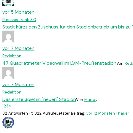
vor 5 Monaten
Preussenfrank 3.0
Stadt kürzt den Zuschuss für den Stadionbetrieb um bis zu
vor 7 Monaten
Redaktion
47 Quadratmeter Videowall im LVM-Preußenstadion
Von
Red
vor 7 Monaten
Redaktion
Das erste Spiel im "neuen" Stadion
Von
Maddy
·
1
2
3
4
32 Antworten · 5.822 Aufrufe
Letzter Beitrag:
vor 12 Monaten
·
hauer