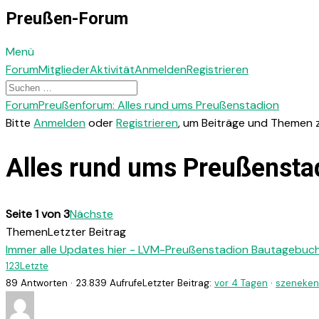
Preußen-Forum
Menü
Forum-
Forum
Mitglieder
Aktivität
Anmelden
Registrieren
Navigation
Forum-
Forum
Preußenforum: Alles rund ums Preußenstadion
Breadcrumbs
Bitte
Anmelden
oder
Registrieren
, um Beiträge und Themen z
-
Du
Alles rund ums Preußensta
bist
hier:
Seite 1 von 3
Nächste
Themen
Letzter Beitrag
Immer alle Updates hier - LVM-Preußenstadion Bautagebuc
1
2
3
Letzte
89 Antworten · 23.839 Aufrufe
Letzter Beitrag:
vor 4 Tagen
·
szeneken