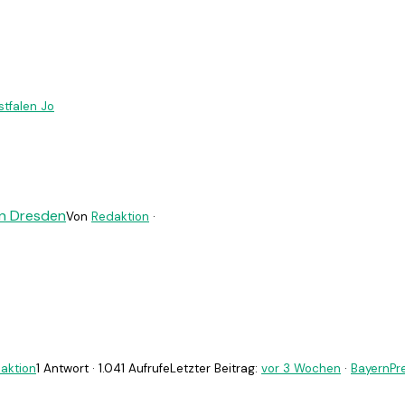
tfalen Jo
en Dresden
Von
Redaktion
·
aktion
1 Antwort · 1.041 Aufrufe
Letzter Beitrag:
vor 3 Wochen
·
BayernPr