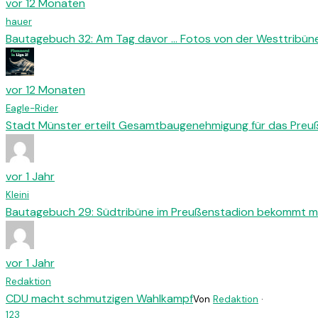
vor 12 Monaten
hauer
Bautagebuch 32: Am Tag davor … Fotos von der Westtribün
vor 12 Monaten
Eagle-Rider
Stadt Münster erteilt Gesamtbaugenehmigung für das Preu
vor 1 Jahr
Kleini
Bautagebuch 29: Südtribüne im Preußenstadion bekommt meh
vor 1 Jahr
Redaktion
CDU macht schmutzigen Wahlkampf
Von
Redaktion
·
1
2
3