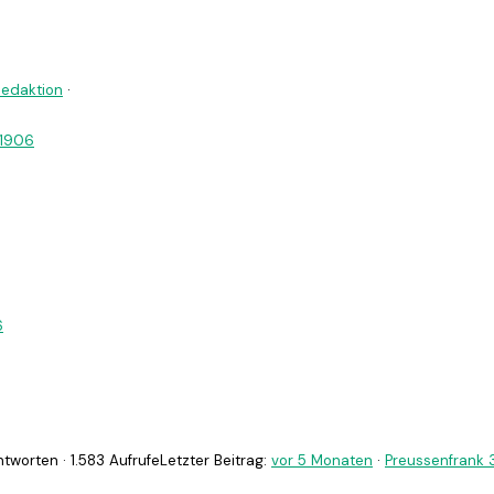
Redaktion
·
 1906
6
tworten · 1.583 Aufrufe
Letzter Beitrag:
vor 5 Monaten
·
Preussenfrank 