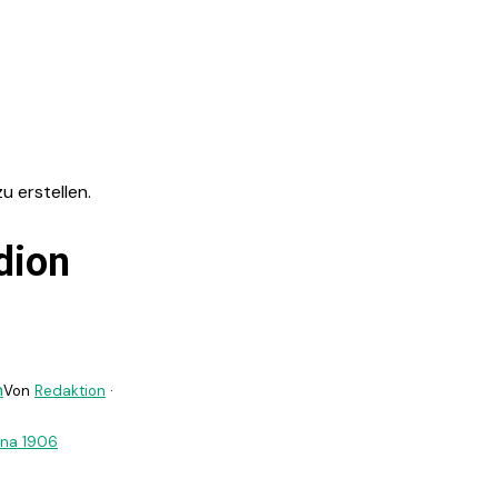
u erstellen.
dion
h
Von
Redaktion
·
na 1906