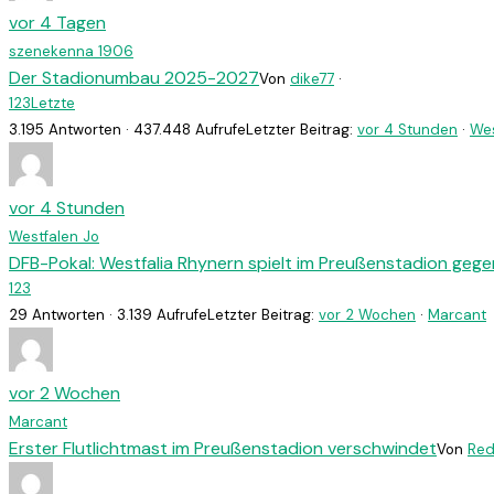
vor 4 Tagen
szenekenna 1906
Der Stadionumbau 2025-2027
Von
dike77
·
1
2
3
Letzte
3.195 Antworten · 437.448 Aufrufe
Letzter Beitrag:
vor 4 Stunden
·
Wes
vor 4 Stunden
Westfalen Jo
DFB-Pokal: Westfalia Rhynern spielt im Preußenstadion geg
1
2
3
29 Antworten · 3.139 Aufrufe
Letzter Beitrag:
vor 2 Wochen
·
Marcant
vor 2 Wochen
Marcant
Erster Flutlichtmast im Preußenstadion verschwindet
Von
Red