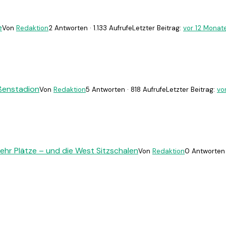
e
Von
Redaktion
2 Antworten · 1.133 Aufrufe
Letzter Beitrag:
vor 12 Monat
ßenstadion
Von
Redaktion
5 Antworten · 818 Aufrufe
Letzter Beitrag:
vor
r Plätze – und die West Sitzschalen
Von
Redaktion
0 Antworten 