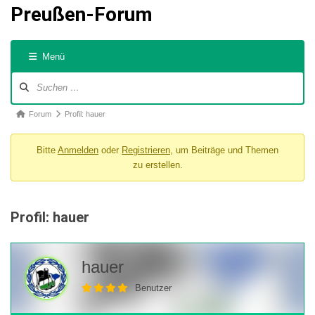
Preußen-Forum
Menü
Forum-
Navigation
Forum-
Forum
Profil: hauer
Breadcrumbs
Bitte
Anmelden
oder
Registrieren
, um Beiträge und Themen
-
zu erstellen.
Du
bist
hier:
Profil: hauer
hauer
Benutzer