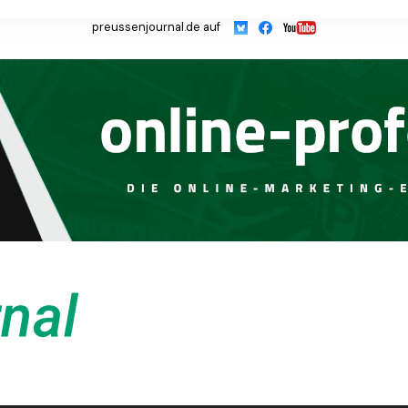
preussenjournal.de auf