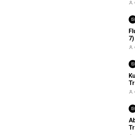
Fl
7)
Ku
Tr
Ab
Tr