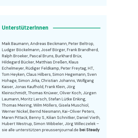
UnterstützerInnen
Maik Baumann, Andreas Beckmann, Peter Beltrop,
Ludger Böckelmann, Josef Börger, Frank Brandherd,
Ralph Broeker, Pascal Bruns, Burkhard Brüx,
Hildegard Bücker, Matthias Dreßen, Klaus
Echelmeyer, Rüdiger Feldkamp, Peter Freytag, H.T.,
Tom Heyken, Claus Hilbers, Simon Hegemann, Sven
Hohage, Simon Jirka, Christian Johanns, Wolfgang
Kaiser, Jonas Kaufhold, Frank Klein, Jörg
Kleinschmidt, Thomas Knüwer, Oliver Koch, Jürgen
Laumann, Moritz Lersch, Stefan Lütke Enking,
Thomas Meiring, Wilm Möllers, Gisela Muschiol,
Werner Nickel, Bernd Niesmann, Kai-Oliver Peters,
Maren Pittack, Benny S., Kilian Schnitker, Daniel Vieth,
Hubert Westrup, Simon Wibbeler, Jörg Willeczelek –
sie alle unterstützen preussenjournal.de
bei Steady