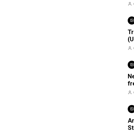
Tr
(U
Ne
fr
Am
St