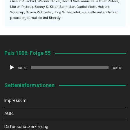
Gisela Muschiol, Werner Nickel, Bernd Niesmann, Kai-Oliver Peters,
Maren Pittack, Benny S., Kilian Schnitker, Daniel Vieth, Hubert
Westrup, Simon Wibbeler, Jörg Willeczelek – sie alle unterstützen
preussenjournal.de
bei Steady
Puls 1906: Folge 55
Audio-
00:00
00:00
Player
Seiteninformationen
Impressum
AGB
Datenschutzerklärung