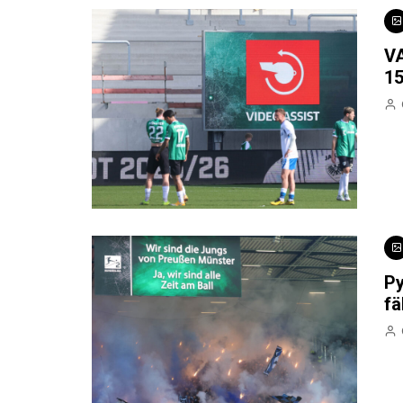
VA
15
Py
fä