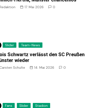
Redaktion
17. Mai 2026
0
Slider
Team-News
ois Schwartz verlässt den SC Preußen
nster wieder
Carsten Schulte
14. Mai 2026
0
Fans
Slider
Stadion