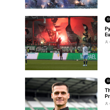
Py
Eu
Th
P