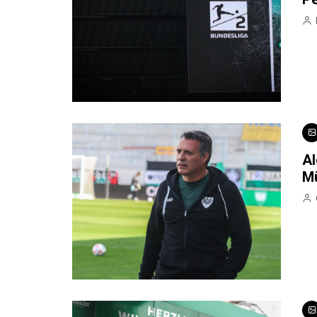
Al
Mü