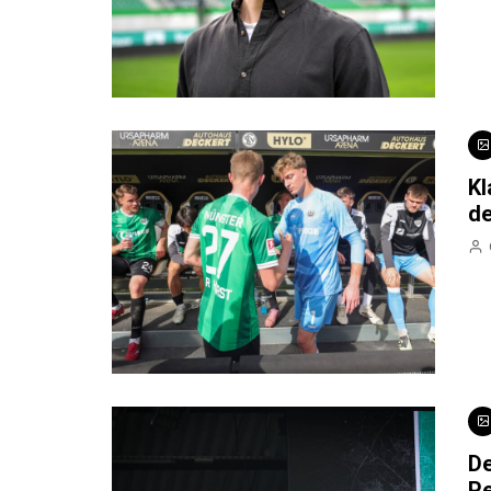
Kl
de
De
Pe