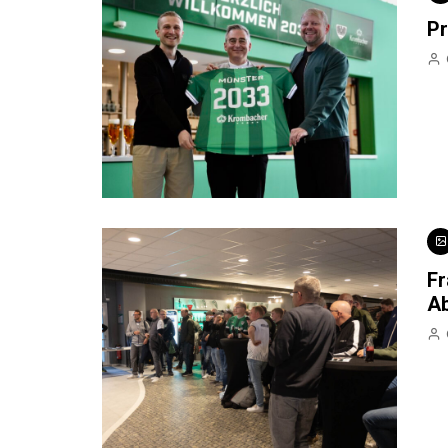
Pr
Fr
Ab