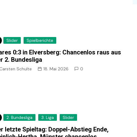
Slider
Spielberichte
ares 0:3 in Elversberg: Chancenlos raus aus
r 2. Bundesliga
Carsten Schulte
18. Mai 2026
0
2. Bundesliga
3. Liga
Slider
r letzte Spieltag: Doppel-Abstieg Ende,
inlich-Hertha, Münster chancenlos