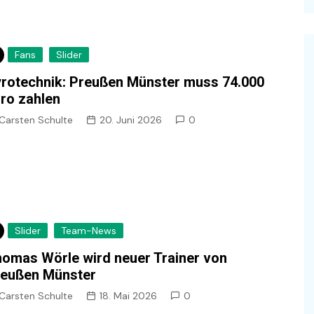
Fans
Slider
rotechnik: Preußen Münster muss 74.000
ro zahlen
Carsten Schulte
20. Juni 2026
0
Slider
Team-News
omas Wörle wird neuer Trainer von
reußen Münster
Carsten Schulte
18. Mai 2026
0