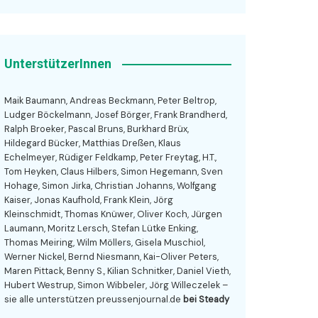
UnterstützerInnen
Maik Baumann, Andreas Beckmann, Peter Beltrop,
Ludger Böckelmann, Josef Börger, Frank Brandherd,
Ralph Broeker, Pascal Bruns, Burkhard Brüx,
Hildegard Bücker, Matthias Dreßen, Klaus
Echelmeyer, Rüdiger Feldkamp, Peter Freytag, H.T.,
Tom Heyken, Claus Hilbers, Simon Hegemann, Sven
Hohage, Simon Jirka, Christian Johanns, Wolfgang
Kaiser, Jonas Kaufhold, Frank Klein, Jörg
Kleinschmidt, Thomas Knüwer, Oliver Koch, Jürgen
Laumann, Moritz Lersch, Stefan Lütke Enking,
Thomas Meiring, Wilm Möllers, Gisela Muschiol,
Werner Nickel, Bernd Niesmann, Kai-Oliver Peters,
Maren Pittack, Benny S., Kilian Schnitker, Daniel Vieth,
Hubert Westrup, Simon Wibbeler, Jörg Willeczelek –
sie alle unterstützen preussenjournal.de
bei Steady