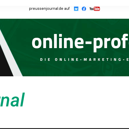
preussenjournal.de auf