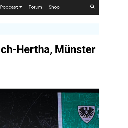
Podcast
Forum
Shop
Puls 1906
tzer dieser Seite
en
lich-Hertha, Münster
ßen
r …