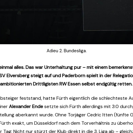
Adieu 2. Bundesliga.
h einmal alles. Das war Unterhaltung pur – mit einem bemerk
 SV Elversberg steigt auf und Paderborn spielt in der Relegat
mbitionierten Drittligisten RW Essen selbst endgültig retten. 
steiger feststand, hatte Fürth eigentlich die schlechteste A
iner
Alexander Ende
setzte sich Fürth allerdings mit 3:0 durc
llung aberkannt wurde. Ohne Torjäger Cedric Itten (fünfte G
 Fürth exakt, um Düsseldorf nach dem Torverhältnis zu überho
ag: Nicht nur stürzt der Klub direkt in die 3. Liga ab – gleic