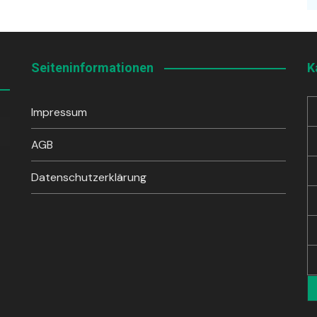
Seiteninformationen
K
Impressum
sten
unter
AGB
en,
Datenschutzerklärung
rke