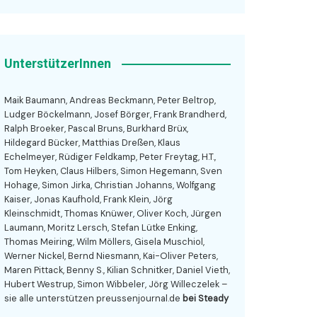
UnterstützerInnen
Maik Baumann, Andreas Beckmann, Peter Beltrop,
Ludger Böckelmann, Josef Börger, Frank Brandherd,
Ralph Broeker, Pascal Bruns, Burkhard Brüx,
Hildegard Bücker, Matthias Dreßen, Klaus
Echelmeyer, Rüdiger Feldkamp, Peter Freytag, H.T.,
Tom Heyken, Claus Hilbers, Simon Hegemann, Sven
Hohage, Simon Jirka, Christian Johanns, Wolfgang
Kaiser, Jonas Kaufhold, Frank Klein, Jörg
Kleinschmidt, Thomas Knüwer, Oliver Koch, Jürgen
Laumann, Moritz Lersch, Stefan Lütke Enking,
Thomas Meiring, Wilm Möllers, Gisela Muschiol,
Werner Nickel, Bernd Niesmann, Kai-Oliver Peters,
Maren Pittack, Benny S., Kilian Schnitker, Daniel Vieth,
Hubert Westrup, Simon Wibbeler, Jörg Willeczelek –
sie alle unterstützen preussenjournal.de
bei Steady