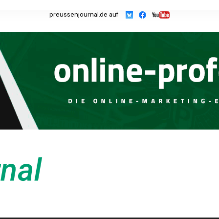
preussenjournal.de auf