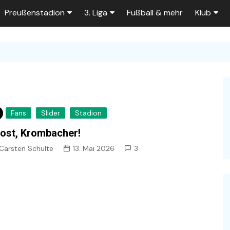
Preußenstadion
3. Liga
Fußball & mehr
Klub
Bautagebuch
Tabelle der 3. Liga
Fans
e
Fragen und Antworten
Spielplan
Unterstü
k
Stadionumbau ab 2025
Aktuelle Serien
Sponsor
Stadion-News
Zuschauer-Statistik
Ex-Preu
Fans
Slider
Stadion
es
Stadion-Meilensteine
Rahmentermine
Heute vo
ost, Krombacher!
2026/2027
n 2025/2026
Das aktuelle
Carsten Schulte
13. Mai 2026
3
Preußenstadion
Stadien und Klubs
Zuschauerkapazität
Bau der Trainingsplätze