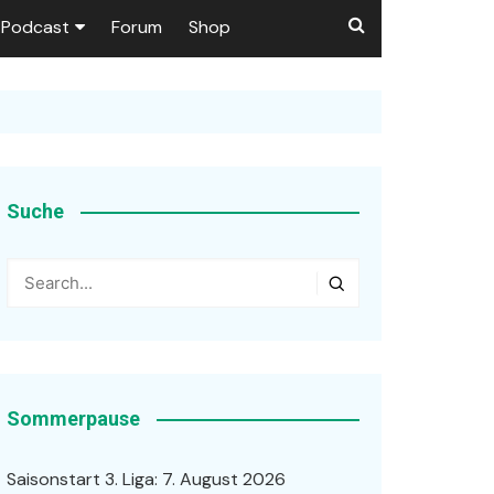
Podcast
Forum
Shop
Puls 1906
tzer dieser Seite
en
Suche
ßen
r …
Sommerpause
Saisonstart 3. Liga: 7. August 2026