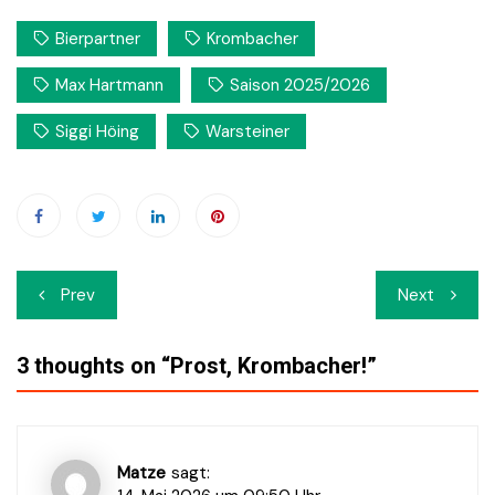
Bierpartner
Krombacher
Max Hartmann
Saison 2025/2026
Siggi Höing
Warsteiner
Beitrags-
Prev
Next
Navigation
3 thoughts on “
Prost, Krombacher!
”
Matze
sagt: