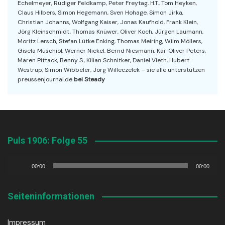
Echelmeyer, Rüdiger Feldkamp, Peter Freytag, H.T., Tom Heyken,
Claus Hilbers, Simon Hegemann, Sven Hohage, Simon Jirka,
Christian Johanns, Wolfgang Kaiser, Jonas Kaufhold, Frank Klein,
Jörg Kleinschmidt, Thomas Knüwer, Oliver Koch, Jürgen Laumann,
Moritz Lersch, Stefan Lütke Enking, Thomas Meiring, Wilm Möllers,
Gisela Muschiol, Werner Nickel, Bernd Niesmann, Kai-Oliver Peters,
Maren Pittack, Benny S., Kilian Schnitker, Daniel Vieth, Hubert
Westrup, Simon Wibbeler, Jörg Willeczelek – sie alle unterstützen
preussenjournal.de
bei Steady
Puls 1906: Folge 55
Audio-
00:00
00:00
Player
Seiteninformationen
Impressum