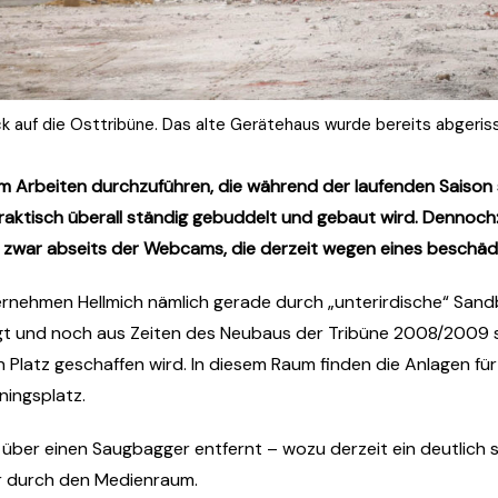
ck auf die Osttribüne. Das alte Gerätehaus wurde bereits abgeris
 Arbeiten durchzuführen, die während der laufenden Saison 
aktisch überall ständig gebuddelt und gebaut wird. Dennoch
d zwar abseits der Webcams, die derzeit wegen eines beschäd
ernehmen Hellmich nämlich gerade durch „unterirdische“ Sandb
egt und noch aus Zeiten des Neubaus der Tribüne 2008/2009
un Platz geschaffen wird. In diesem Raum finden die Anlagen
ningsplatz.
rt über einen Saugbagger entfernt – wozu derzeit ein deutlic
er durch den Medienraum.