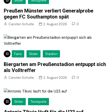
Slider
Testspiele
Preußen Münster verliert Generalprobe
gegen FC Southampton spät
Carsten Schulte
2. August 2026
0
Fans
Slider
Stadion
Biergarten am Preußenstadion entpuppt sich
als Volltreffer
Carsten Schulte
2. August 2026
0
Slider
Testspiele