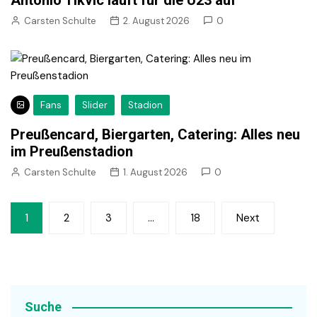
Antonio Tikvic läuft für die U23 auf
Carsten Schulte
2. August 2026
0
Fans
Slider
Stadion
Preußencard, Biergarten, Catering: Alles neu
im Preußenstadion
Carsten Schulte
1. August 2026
0
Seitennummerierung
1
2
3
…
18
Next
der
Beiträge
Suche