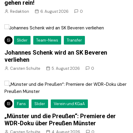
gehen rein!
Redaktion
6. August 2026
0
Slider
Team-News
Transfer
Johannes Schenk wird an SK Beveren
verliehen
Carsten Schulte
5. August 2026
0
Fans
Slider
Verein und KGaA
„Münster und die Preußen“: Premiere der
WDR-Doku über Preußen Münster
Carsten Schulte
4. August 2026
0