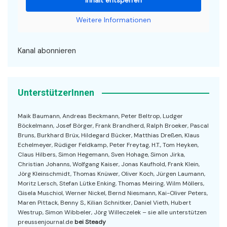
Inhalt entsperren
Weitere Informationen
Kanal abonnieren
UnterstützerInnen
Maik Baumann, Andreas Beckmann, Peter Beltrop, Ludger
Böckelmann, Josef Börger, Frank Brandherd, Ralph Broeker, Pascal
Bruns, Burkhard Brüx, Hildegard Bücker, Matthias Dreßen, Klaus
Echelmeyer, Rüdiger Feldkamp, Peter Freytag, H.T., Tom Heyken,
Claus Hilbers, Simon Hegemann, Sven Hohage, Simon Jirka,
Christian Johanns, Wolfgang Kaiser, Jonas Kaufhold, Frank Klein,
Jörg Kleinschmidt, Thomas Knüwer, Oliver Koch, Jürgen Laumann,
Moritz Lersch, Stefan Lütke Enking, Thomas Meiring, Wilm Möllers,
Gisela Muschiol, Werner Nickel, Bernd Niesmann, Kai-Oliver Peters,
Maren Pittack, Benny S., Kilian Schnitker, Daniel Vieth, Hubert
Westrup, Simon Wibbeler, Jörg Willeczelek – sie alle unterstützen
preussenjournal.de
bei Steady