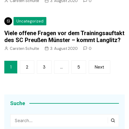
Carsten Schulte
3. August 2020
0
Uncategorized
Viele offene Fragen vor dem Trainingsauftakt
des SC Preußen Münster – kommt Langlitz?
Carsten Schulte
3. August 2020
0
Seitennummerierung
1
2
3
…
5
Next
der
Beiträge
Suche