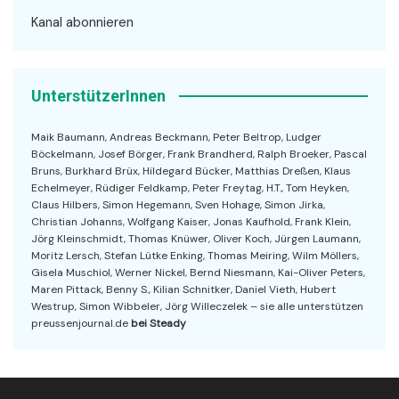
Kanal abonnieren
UnterstützerInnen
Maik Baumann, Andreas Beckmann, Peter Beltrop, Ludger
Böckelmann, Josef Börger, Frank Brandherd, Ralph Broeker, Pascal
Bruns, Burkhard Brüx, Hildegard Bücker, Matthias Dreßen, Klaus
Echelmeyer, Rüdiger Feldkamp, Peter Freytag, H.T., Tom Heyken,
Claus Hilbers, Simon Hegemann, Sven Hohage, Simon Jirka,
Christian Johanns, Wolfgang Kaiser, Jonas Kaufhold, Frank Klein,
Jörg Kleinschmidt, Thomas Knüwer, Oliver Koch, Jürgen Laumann,
Moritz Lersch, Stefan Lütke Enking, Thomas Meiring, Wilm Möllers,
Gisela Muschiol, Werner Nickel, Bernd Niesmann, Kai-Oliver Peters,
Maren Pittack, Benny S., Kilian Schnitker, Daniel Vieth, Hubert
Westrup, Simon Wibbeler, Jörg Willeczelek – sie alle unterstützen
preussenjournal.de
bei Steady