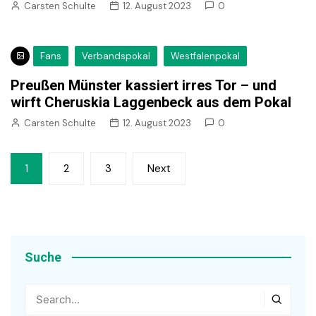
Carsten Schulte
12. August 2023
0
Fans
Verbandspokal
Westfalenpokal
Preußen Münster kassiert irres Tor – und
wirft Cheruskia Laggenbeck aus dem Pokal
Carsten Schulte
12. August 2023
0
Seitennummerierung
1
2
3
Next
der
Beiträge
Suche