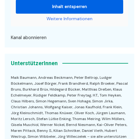
Inhalt entsperren
Weitere Informationen
Kanal abonnieren
UnterstützerInnen
Maik Baumann, Andreas Beckmann, Peter Beltrop, Ludger
Böckelmann, Josef Börger, Frank Brandherd, Ralph Broeker, Pascal
Bruns, Burkhard Brüx, Hildegard Bücker, Matthias Dreßen, Klaus
Echelmeyer, Rüdiger Feldkamp, Peter Freytag, H.T., Tom Heyken,
Claus Hilbers, Simon Hegemann, Sven Hohage, Simon Jirka,
Christian Johanns, Wolfgang Kaiser, Jonas Kaufhold, Frank Klein,
Jörg Kleinschmidt, Thomas Knüwer, Oliver Koch, Jürgen Laumann,
Moritz Lersch, Stefan Lütke Enking, Thomas Meiring, Wilm Möllers,
Gisela Muschiol, Werner Nickel, Bernd Niesmann, Kai-Oliver Peters,
Maren Pittack, Benny S., Kilian Schnitker, Daniel Vieth, Hubert
Westrup, Simon Wibbeler, Jörg Willeczelek – sie alle unterstützen