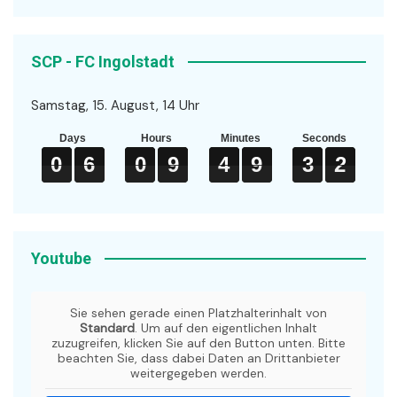
SCP - FC Ingolstadt
Samstag, 15. August, 14 Uhr
Days
Hours
Minutes
Seconds
0
0
0
6
6
6
0
0
0
9
9
9
4
4
4
9
9
9
3
3
3
2
2
2
0
6
0
9
4
9
3
2
Youtube
Sie sehen gerade einen Platzhalterinhalt von
Standard
. Um auf den eigentlichen Inhalt
zuzugreifen, klicken Sie auf den Button unten. Bitte
beachten Sie, dass dabei Daten an Drittanbieter
weitergegeben werden.