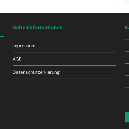
Seiteninformationen
K
Impressum
sten
unter
AGB
en,
Datenschutzerklärung
rke