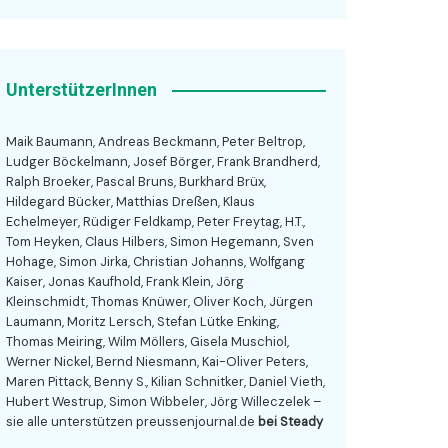
UnterstützerInnen
Maik Baumann, Andreas Beckmann, Peter Beltrop,
Ludger Böckelmann, Josef Börger, Frank Brandherd,
Ralph Broeker, Pascal Bruns, Burkhard Brüx,
Hildegard Bücker, Matthias Dreßen, Klaus
Echelmeyer, Rüdiger Feldkamp, Peter Freytag, H.T.,
Tom Heyken, Claus Hilbers, Simon Hegemann, Sven
Hohage, Simon Jirka, Christian Johanns, Wolfgang
Kaiser, Jonas Kaufhold, Frank Klein, Jörg
Kleinschmidt, Thomas Knüwer, Oliver Koch, Jürgen
Laumann, Moritz Lersch, Stefan Lütke Enking,
Thomas Meiring, Wilm Möllers, Gisela Muschiol,
Werner Nickel, Bernd Niesmann, Kai-Oliver Peters,
Maren Pittack, Benny S., Kilian Schnitker, Daniel Vieth,
Hubert Westrup, Simon Wibbeler, Jörg Willeczelek –
sie alle unterstützen preussenjournal.de
bei Steady