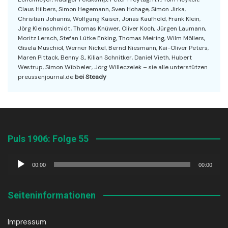
Claus Hilbers, Simon Hegemann, Sven Hohage, Simon Jirka,
Christian Johanns, Wolfgang Kaiser, Jonas Kaufhold, Frank Klein,
Jörg Kleinschmidt, Thomas Knüwer, Oliver Koch, Jürgen Laumann,
Moritz Lersch, Stefan Lütke Enking, Thomas Meiring, Wilm Möllers,
Gisela Muschiol, Werner Nickel, Bernd Niesmann, Kai-Oliver Peters,
Maren Pittack, Benny S., Kilian Schnitker, Daniel Vieth, Hubert
Westrup, Simon Wibbeler, Jörg Willeczelek – sie alle unterstützen
preussenjournal.de
bei Steady
Puls 1906: Folge 55
Audio-
00:00
00:00
Player
Seiteninformationen
Impressum