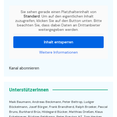
Sie sehen gerade einen Platzhalterinhalt von
Standard
. Um auf den eigentlichen Inhalt
zuzugreifen, klicken Sie auf den Button unten. Bitte
beachten Sie, dass dabei Daten an Drittanbieter
weitergegeben werden.
Inhalt entsperren
Weitere Informationen
Kanal abonnieren
UnterstützerInnen
Maik Baumann, Andreas Beckmann, Peter Beltrop, Ludger
Böckelmann, Josef Börger, Frank Brandherd, Ralph Broeker, Pascal
Bruns, Burkhard Brüx, Hildegard Bücker, Matthias Dreßen, Klaus
Echelmeyer, Rüdiger Feldkamp, Peter Freytag, H.T., Tom Heyken,