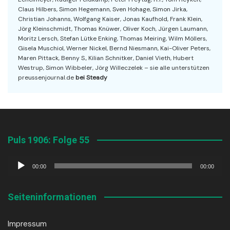
Claus Hilbers, Simon Hegemann, Sven Hohage, Simon Jirka,
Christian Johanns, Wolfgang Kaiser, Jonas Kaufhold, Frank Klein,
Jörg Kleinschmidt, Thomas Knüwer, Oliver Koch, Jürgen Laumann,
Moritz Lersch, Stefan Lütke Enking, Thomas Meiring, Wilm Möllers,
Gisela Muschiol, Werner Nickel, Bernd Niesmann, Kai-Oliver Peters,
Maren Pittack, Benny S., Kilian Schnitker, Daniel Vieth, Hubert
Westrup, Simon Wibbeler, Jörg Willeczelek – sie alle unterstützen
preussenjournal.de
bei Steady
Puls 1906: Folge 55
Audio-
00:00
00:00
Player
Seiteninformationen
Impressum