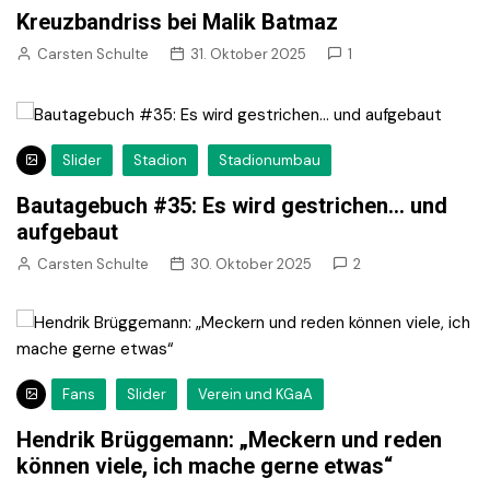
Kreuzbandriss bei Malik Batmaz
Carsten Schulte
31. Oktober 2025
1
Slider
Stadion
Stadionumbau
Bautagebuch #35: Es wird gestrichen… und
aufgebaut
Carsten Schulte
30. Oktober 2025
2
Fans
Slider
Verein und KGaA
Hendrik Brüggemann: „Meckern und reden
können viele, ich mache gerne etwas“