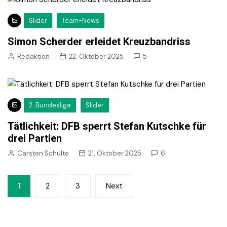
Slider
Team-News
Simon Scherder erleidet Kreuzbandriss
Redaktion
22. Oktober 2025
5
2. Bundesliga
Slider
Tätlichkeit: DFB sperrt Stefan Kutschke für
drei Partien
Carsten Schulte
21. Oktober 2025
6
Seitennummerierung
1
2
3
Next
der
Beiträge