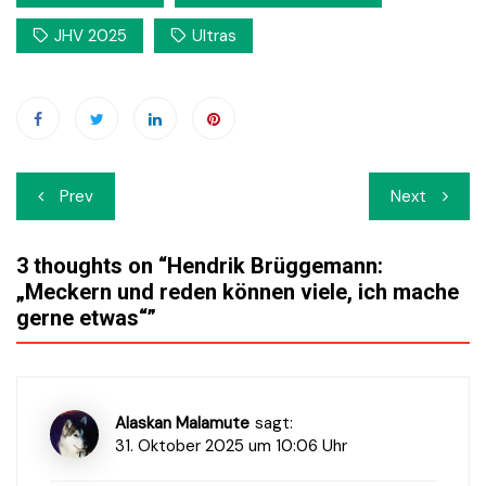
JHV 2025
Ultras
Beitrags-
Prev
Next
Navigation
3 thoughts on “
Hendrik Brüggemann:
„Meckern und reden können viele, ich mache
gerne etwas“
”
Alaskan Malamute
sagt:
31. Oktober 2025 um 10:06 Uhr