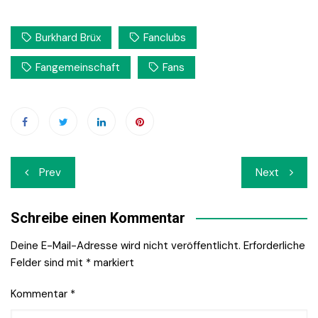
Burkhard Brüx
Fanclubs
Fangemeinschaft
Fans
Beitrags-
Prev
Next
Navigation
Schreibe einen Kommentar
Deine E-Mail-Adresse wird nicht veröffentlicht.
Erforderliche
Felder sind mit
*
markiert
Kommentar
*