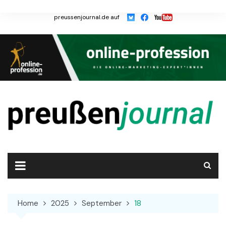
Skip
to
preussenjournal.de auf
content
Home
2025
September
18