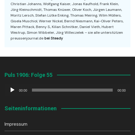
Christian Johanns, Wolfgang Kaiser, Jonas Kaufhold, Frank Klein,
Jörg Kleinschmidt, Thomas Knüwer, Oliver Koch, Jürgen Laumann,
Moritz Lersch, Stefan Lütke Enking, Thomas Meiring, Wilm Möllers,
Gisela Muschiol, Werner Nickel, Bernd Niesmann, Kai-Oliver Peters,
Maren Pittack, Benny S., Kilian Schnitker, Daniel Vieth, Hubert
Westrup, Simon Wibbeler, Jörg Willeczelek – sie alle unterstützen
preussenjournal.de
bei Steady
Puls 1906: Folge 55
Audio-
00:00
00:00
Player
Seiteninformationen
Impressum