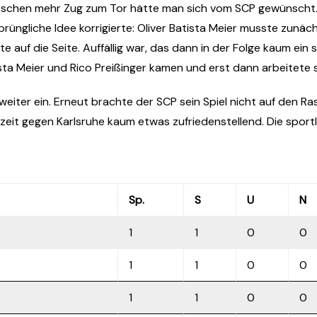
 bisschen mehr Zug zum Tor hätte man sich vom SCP gewünscht.
prüngliche Idee korrigierte: Oliver Batista Meier musste zunäch
 auf die Seite. Auffällig war, das dann in der Folge kaum ein s
sta Meier und Rico Preißinger kamen und erst dann arbeitete si
weiter ein. Erneut brachte der SCP sein Spiel nicht auf den Ra
lbzeit gegen Karlsruhe kaum etwas zufriedenstellend. Die spor
Sp.
S
U
N
1
1
0
0
1
1
0
0
1
1
0
0