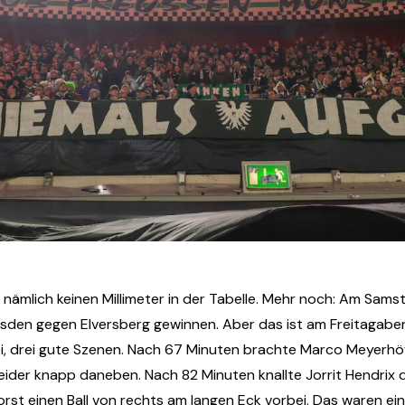
nämlich keinen Millimeter in der Tabelle. Mehr noch: Am Sams
den gegen Elversberg gewinnen. Aber das ist am Freitagabend
ei, drei gute Szenen. Nach 67 Minuten brachte Marco Meyerhöfe
leider knapp daneben. Nach 82 Minuten knallte Jorrit Hendrix d
st einen Ball von rechts am langen Eck vorbei. Das waren ein 