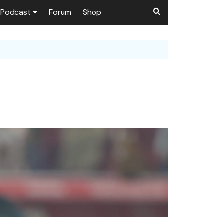
Podcast
Forum
Shop
Puls 1906
tzer dieser Seite
en
ßen
r …