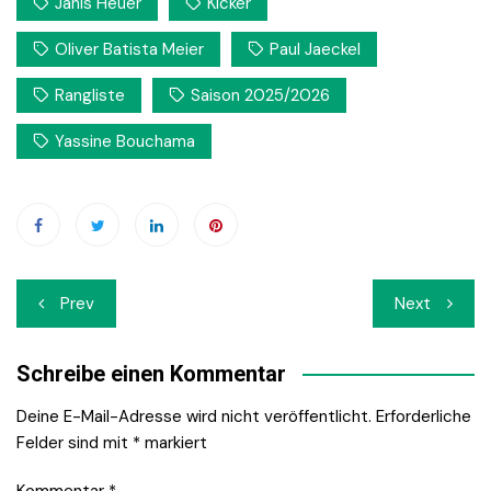
Janis Heuer
Kicker
Oliver Batista Meier
Paul Jaeckel
Rangliste
Saison 2025/2026
Yassine Bouchama
Beitrags-
Prev
Next
Navigation
Schreibe einen Kommentar
Deine E-Mail-Adresse wird nicht veröffentlicht.
Erforderliche
Felder sind mit
*
markiert