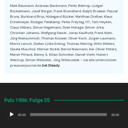
Maik Baumann, Andreas Beckmann, Peter Beltrop, Ludger
Böckelmann, Josef Börger, Frank Brandherd, Ralph Broeker, Pascal
Bruns, Burkhard Brüx, Hildegard Bücker, Matthias Dreßen, Klaus
Echelmeyer, Rüdiger Feldkamp, Peter Freytag, H.T., Tom Heyken,
Claus Hilbers, Simon Hegemann, Sven Hohage, Simon Jirka,
Christian Johanns, Wolfgang Kaiser, Jonas Kaufhold, Frank Klein,
Jörg Kleinschmidt, Thomas Knüwer, Oliver Koch, Jürgen Laumann,
Moritz Lersch, Stefan Lütke Enking, Thomas Meiring, Wilm Möllers,
Gisela Muschiol, Werner Nickel, Bernd Niesmann, Kai-Oliver Peters,
Maren Pittack, Benny S., Kilian Schnitker, Daniel Vieth, Hubert
Westrup, Simon Wibbeler, Jörg Willeczelek – sie alle unterstützen
preussenjournal.de
bei Steady
Puls 1906: Folge 55
Audio-
00:00
00:00
Player