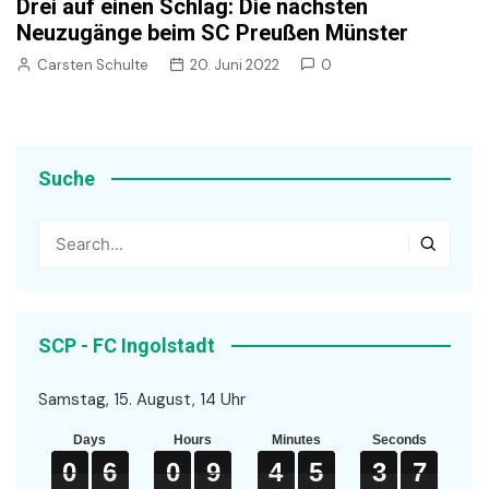
Drei auf einen Schlag: Die nächsten
Neuzugänge beim SC Preußen Münster
Carsten Schulte
20. Juni 2022
0
Suche
SCP - FC Ingolstadt
Samstag, 15. August, 14 Uhr
Days
Hours
Minutes
Seconds
0
0
0
6
6
6
0
0
0
9
9
9
4
4
4
5
5
5
3
3
3
7
7
7
0
6
0
9
4
5
3
7