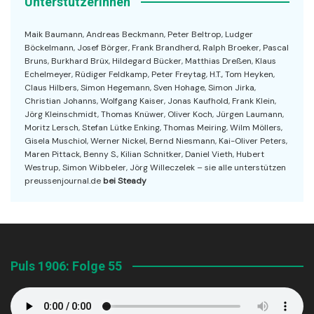
UnterstützerInnen
Maik Baumann, Andreas Beckmann, Peter Beltrop, Ludger
Böckelmann, Josef Börger, Frank Brandherd, Ralph Broeker, Pascal
Bruns, Burkhard Brüx, Hildegard Bücker, Matthias Dreßen, Klaus
Echelmeyer, Rüdiger Feldkamp, Peter Freytag, H.T., Tom Heyken,
Claus Hilbers, Simon Hegemann, Sven Hohage, Simon Jirka,
Christian Johanns, Wolfgang Kaiser, Jonas Kaufhold, Frank Klein,
Jörg Kleinschmidt, Thomas Knüwer, Oliver Koch, Jürgen Laumann,
Moritz Lersch, Stefan Lütke Enking, Thomas Meiring, Wilm Möllers,
Gisela Muschiol, Werner Nickel, Bernd Niesmann, Kai-Oliver Peters,
Maren Pittack, Benny S., Kilian Schnitker, Daniel Vieth, Hubert
Westrup, Simon Wibbeler, Jörg Willeczelek – sie alle unterstützen
preussenjournal.de
bei Steady
Puls 1906: Folge 55