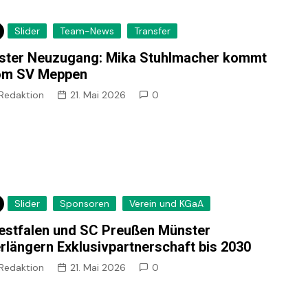
Slider
Team-News
Transfer
ster Neuzugang: Mika Stuhlmacher kommt
om SV Meppen
Redaktion
21. Mai 2026
0
Slider
Sponsoren
Verein und KGaA
stfalen und SC Preußen Münster
rlängern Exklusivpartnerschaft bis 2030
Redaktion
21. Mai 2026
0