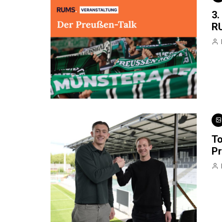
3.
RU
To
Pr