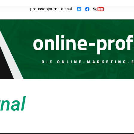
preussenjournal.de auf