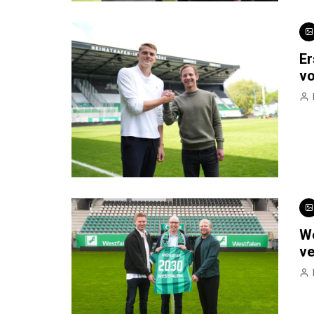
Er
v
We
ve