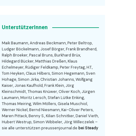
UnterstützerInnen
Maik Baumann, Andreas Beckmann, Peter Beltrop,
Ludger Böckelmann, Josef Börger, Frank Brandherd,
Ralph Broeker, Pascal Bruns, Burkhard Brüx,
Hildegard Bücker, Matthias Dreßen, Klaus
Echelmeyer, Rüdiger Feldkamp, Peter Freytag, H.T.,
Tom Heyken, Claus Hilbers, Simon Hegemann, Sven
Hohage, Simon Jirka, Christian Johanns, Wolfgang
Kaiser, Jonas Kaufhold, Frank Klein, Jörg
Kleinschmidt, Thomas Knüwer, Oliver Koch, Jürgen
Laumann, Moritz Lersch, Stefan Lütke Enking,
Thomas Meiring, Wilm Möllers, Gisela Muschiol,
Werner Nickel, Bernd Niesmann, Kai-Oliver Peters,
Maren Pittack, Benny S., Kilian Schnitker, Daniel Vieth,
Hubert Westrup, Simon Wibbeler, Jörg Willeczelek –
sie alle unterstützen preussenjournal.de
bei Steady