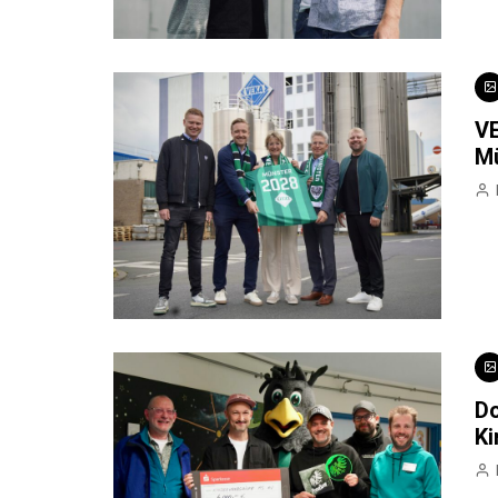
VE
M
Do
Ki