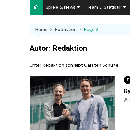
Spiele & News
Team & Statistik
Spielplan 2026/2027
Kader 2026/2027
Home
Redaktion
Page 2
Team-News
Sperren und Ausfäll
Punktspiele
Zuschauer-Statisti
Autor:
Redaktion
Pokalspiele
Preußen-Bilanz
Unter Redaktion schreibt Carsten Schulte
Testspiele
„Kicker“ Elf des Tag
Archiv
Ewige Tabellen
Spielpla
R
DFB-Strafen