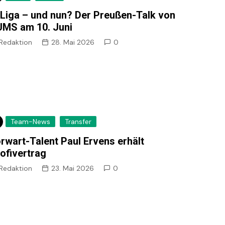
 Liga – und nun? Der Preußen-Talk von
MS am 10. Juni
Redaktion
28. Mai 2026
0
Team-News
Transfer
rwart-Talent Paul Ervens erhält
ofivertrag
Redaktion
23. Mai 2026
0