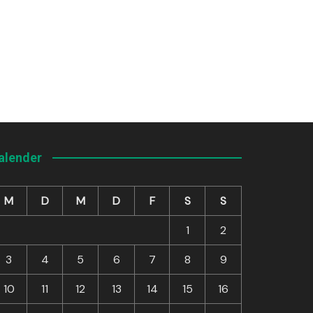
alender
M
D
M
D
F
S
S
1
2
3
4
5
6
7
8
9
10
11
12
13
14
15
16