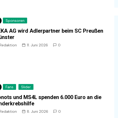
Sponsoren
KA AG wird Adlerpartner beim SC Preußen
ünster
Redaktion
11. Juni 2026
0
Fans
Slider
nots und MS4L spenden 6.000 Euro an die
nderkrebshilfe
Redaktion
8. Juni 2026
0