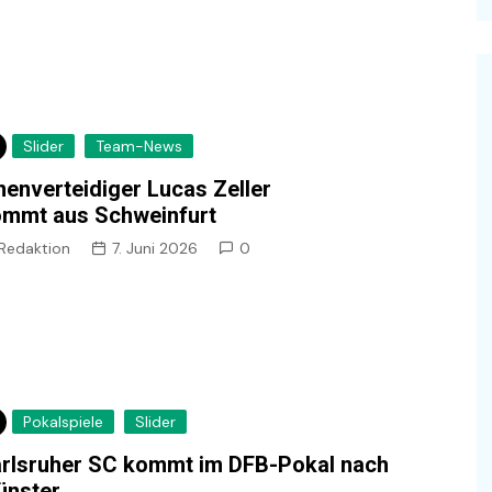
Slider
Team-News
nenverteidiger Lucas Zeller
ommt aus Schweinfurt
Redaktion
7. Juni 2026
0
Pokalspiele
Slider
rlsruher SC kommt im DFB-Pokal nach
ünster