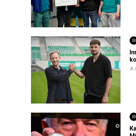
In
k
Ka
M