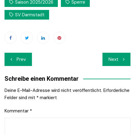
Saison 2025/2026
Sperre
SV Darmstadt
Beitrags-
Prev
Next
Navigation
Schreibe einen Kommentar
Deine E-Mail-Adresse wird nicht veröffentlicht.
Erforderliche
Felder sind mit
*
markiert
Kommentar
*