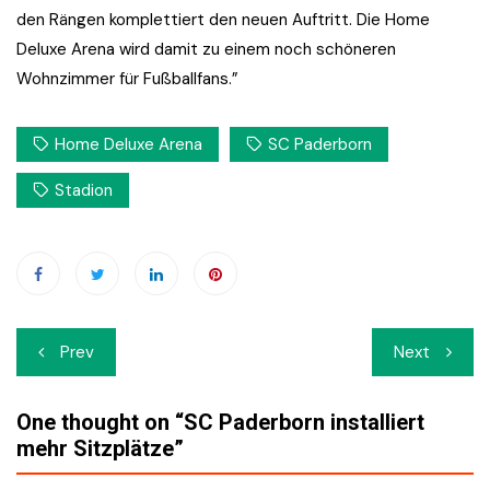
den Rängen komplettiert den neuen Auftritt. Die Home
Deluxe Arena wird damit zu einem noch schöneren
Wohnzimmer für Fußballfans.”
Home Deluxe Arena
SC Paderborn
Stadion
Beitrags-
Prev
Next
Navigation
One thought on “
SC Paderborn installiert
mehr Sitzplätze
”