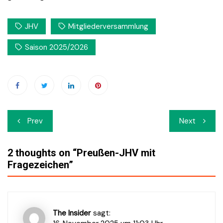
JHV
Mitgliederversammlung
Saison 2025/2026
Beitrags-
Prev
Next
Navigation
2 thoughts on “
Preußen-JHV mit
Fragezeichen
”
The Insider
sagt: