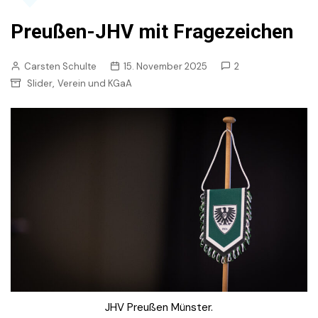
Preußen-JHV mit Fragezeichen
Carsten Schulte
15. November 2025
2
,
Slider
Verein und KGaA
JHV Preußen Münster.