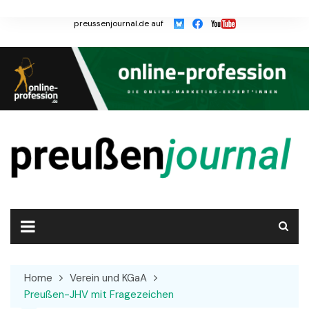
Skip
to
preussenjournal.de auf
content
Home
Verein und KGaA
Preußen-JHV mit Fragezeichen