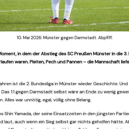
10. Mai 2026: Münster gegen Darmstadt. Abpfiff.
Moment, in dem der Abstieg des SC Preußen Münster in die 3. L
rlaufen waren. Pleiten, Pech und Pannen – die Mannschaft lie
hren ist die 2. Bundesliga in Münster wieder Geschichte. Un
Das 1:1 gegen Darmstadt selbst wäre an Ende zu wenig gewesen,
 Alles war unnötig, egal, völlig ohne Belang.
 Shin Yamada, der seine Einsatzzeiten in den jüngsten Partien
 laut, auch wenn ein Sieg selbst gar nichts geholfen hätte. A