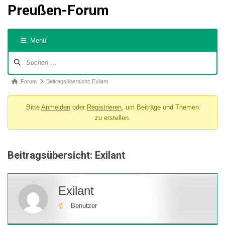
Preußen-Forum
Menü
Forum-
Navigation
Forum-
Forum
Beitragsübersicht: Exilant
Breadcrumbs
Bitte
Anmelden
oder
Registrieren
, um Beiträge und Themen
-
zu erstellen.
Du
bist
hier:
Beitragsübersicht: Exilant
Exilant
Benutzer