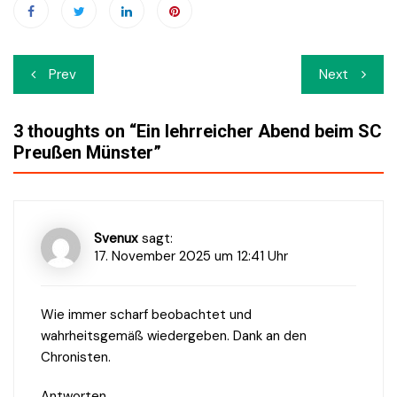
Beitrags-
Prev
Next
Navigation
3 thoughts on “
Ein lehrreicher Abend beim SC
Preußen Münster
”
Svenux
sagt:
17. November 2025 um 12:41 Uhr
Wie immer scharf beobachtet und
wahrheitsgemäß wiedergeben. Dank an den
Chronisten.
Antworten