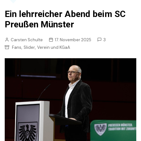
Ein lehrreicher Abend beim SC
Preußen Münster
Carsten Schulte
17. November 2025
3
,
,
Fans
Slider
Verein und KGaA