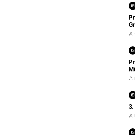
Pr
Gr
Pr
M
3.