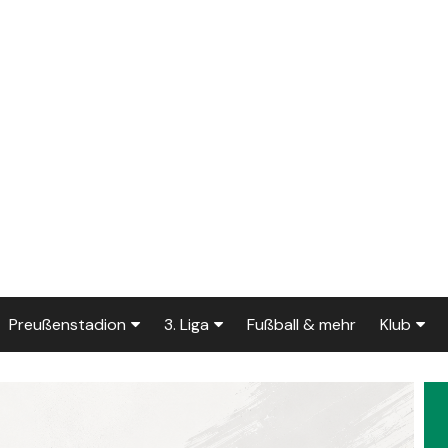
Preußenstadion
3. Liga
Fußball & mehr
Klub
Bautagebuch
Tabelle der 3. Liga
Fans
e
Fragen und Antworten
Spielplan
Unterstü