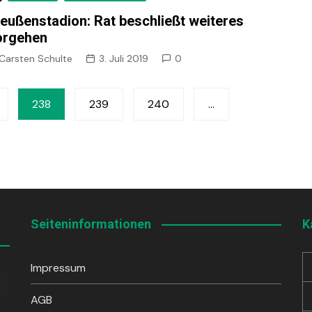
eußenstadion: Rat beschließt weiteres
orgehen
Carsten Schulte
3. Juli 2019
0
238
239
240
…
Seiteninformationen
K
Impressum
sten
unter
AGB