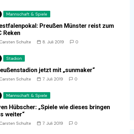
Mannschaft & Spiele
stfalenpokal: Preußen Münster reist zum
C Reken
Carsten Schulte
8. Juli 2019
0
Stadion
eußenstadion jetzt mit „sunmaker“
Carsten Schulte
7. Juli 2019
0
Mannschaft & Spiele
en Hübscher: „Spiele wie dieses bringen
s weiter“
Carsten Schulte
7. Juli 2019
0