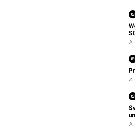
We
S
Pr
Sv
un