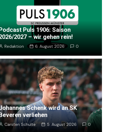
en
ßen
r …
Podcast Puls 1906: Saison
2026/2027 – wir gehen rein!
Redaktion
6. August 2026
0
Johannes Schenk wird an SK
Beveren verliehen
Carsten Schulte
5. August 2026
0