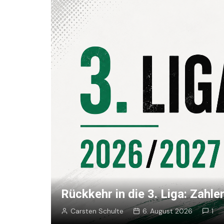
Punktspiele
Zuschauer-Statisti
Pokalspiele
Preußen-Bilanz
Testspiele
„Kicker“ Elf des Tag
Archiv
Ewige Tabellen
Spielpla
DFB-Strafen
Rückkehr in die 3. Liga: Zahl
Carsten Schulte
6. August 2026
1