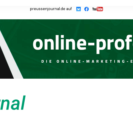
preussenjournal.de auf