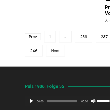
Pr
V
Seitennummerierung
Prev
1
…
236
237
der
246
Next
Beiträge
Puls 1906: Folge 55
Audio-
Pfeilta
00:00
00:00
Player
Hoch/R