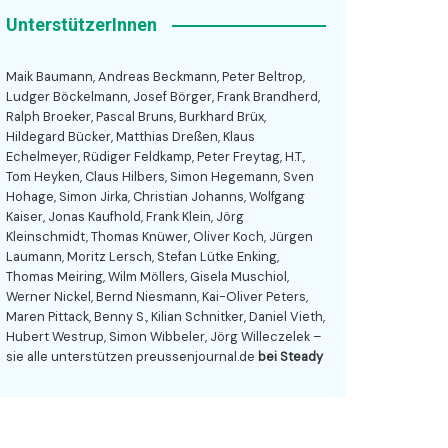
UnterstützerInnen
Maik Baumann, Andreas Beckmann, Peter Beltrop,
Ludger Böckelmann, Josef Börger, Frank Brandherd,
Ralph Broeker, Pascal Bruns, Burkhard Brüx,
Hildegard Bücker, Matthias Dreßen, Klaus
Echelmeyer, Rüdiger Feldkamp, Peter Freytag, H.T.,
Tom Heyken, Claus Hilbers, Simon Hegemann, Sven
Hohage, Simon Jirka, Christian Johanns, Wolfgang
Kaiser, Jonas Kaufhold, Frank Klein, Jörg
Kleinschmidt, Thomas Knüwer, Oliver Koch, Jürgen
Laumann, Moritz Lersch, Stefan Lütke Enking,
Thomas Meiring, Wilm Möllers, Gisela Muschiol,
Werner Nickel, Bernd Niesmann, Kai-Oliver Peters,
Maren Pittack, Benny S., Kilian Schnitker, Daniel Vieth,
Hubert Westrup, Simon Wibbeler, Jörg Willeczelek –
sie alle unterstützen preussenjournal.de
bei Steady