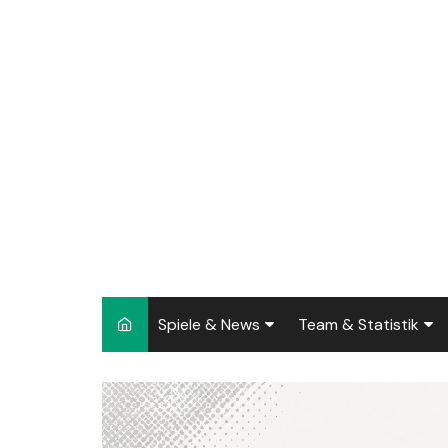
Spiele & News
Team & Statistik
Spielplan 2026/2027
Kader 2026/2027
Team-News
Sperren und Ausfäll