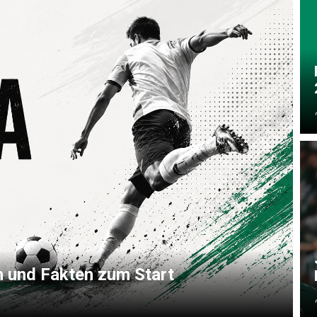
k
Stadionumbau ab 2025
Aktuelle Serien
Sponsor
Stadion-News
Zuschauer-Statistik
Ex-Preu
es
Stadion-Meilensteine
Rahmentermine
Heute vo
2026/2027
n 2025/2026
Das aktuelle
Preußenstadion
Stadien und Klubs
Zuschauerkapazität
Bau der Trainingsplätze
en und Fakten zum Start