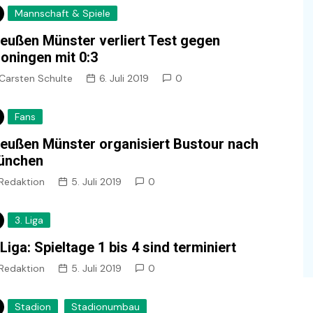
Mannschaft & Spiele
eußen Münster verliert Test gegen
oningen mit 0:3
Carsten Schulte
6. Juli 2019
0
Fans
eußen Münster organisiert Bustour nach
ünchen
Redaktion
5. Juli 2019
0
3. Liga
 Liga: Spieltage 1 bis 4 sind terminiert
Redaktion
5. Juli 2019
0
Stadion
Stadionumbau