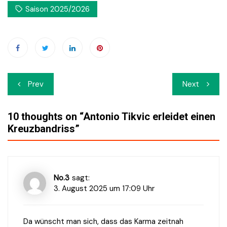
Saison 2025/2026
Beitrags-
Prev
Next
Navigation
10 thoughts on “
Antonio Tikvic erleidet einen
Kreuzbandriss
”
No.3
sagt:
3. August 2025 um 17:09 Uhr
Da wünscht man sich, dass das Karma zeitnah