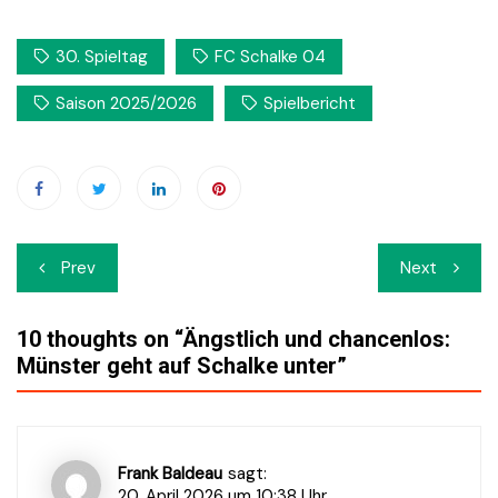
30. Spieltag
FC Schalke 04
Saison 2025/2026
Spielbericht
Beitrags-
Prev
Next
Navigation
10 thoughts on “
Ängstlich und chancenlos:
Münster geht auf Schalke unter
”
Frank Baldeau
sagt:
20. April 2026 um 10:38 Uhr