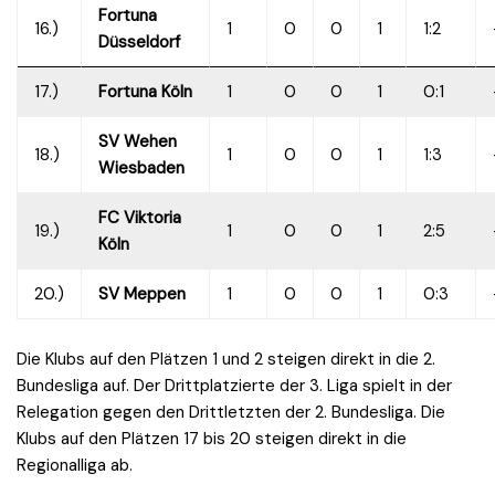
Fortuna
16.)
1
0
0
1
1:2
Düsseldorf
17.)
Fortuna Köln
1
0
0
1
0:1
SV Wehen
18.)
1
0
0
1
1:3
Wiesbaden
FC Viktoria
19.)
1
0
0
1
2:5
Köln
20.)
SV Meppen
1
0
0
1
0:3
Die Klubs auf den Plätzen 1 und 2 steigen direkt in die 2.
Bundesliga auf. Der Drittplatzierte der 3. Liga spielt in der
Relegation gegen den Drittletzten der 2. Bundesliga. Die
Klubs auf den Plätzen 17 bis 20 steigen direkt in die
Regionalliga ab.