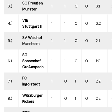
SC Preußen
3.)
1
1
0
0
3:1
Münster
VfB
4.)
1
1
0
0
3:2
Stuttgart II
SV Waldhof
5.)
1
1
0
0
2:1
Mannheim
SG
6.)
Sonnenhof
1
1
0
0
1:0
Großaspach
FC
7.)
1
0
1
0
2:2
Ingolstadt
Würzburger
8.)
1
0
1
0
2:2
Kickers