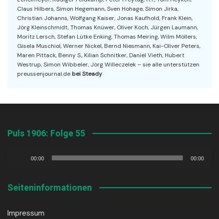
Claus Hilbers, Simon Hegemann, Sven Hohage, Simon Jirka,
Christian Johanns, Wolfgang Kaiser, Jonas Kaufhold, Frank Klein,
Jörg Kleinschmidt, Thomas Knüwer, Oliver Koch, Jürgen Laumann,
Moritz Lersch, Stefan Lütke Enking, Thomas Meiring, Wilm Möllers,
Gisela Muschiol, Werner Nickel, Bernd Niesmann, Kai-Oliver Peters,
Maren Pittack, Benny S., Kilian Schnitker, Daniel Vieth, Hubert
Westrup, Simon Wibbeler, Jörg Willeczelek – sie alle unterstützen
preussenjournal.de
bei Steady
Puls 1906: Folge 55
Audio-
00:00
00:00
Player
Seiteninformationen
Impressum