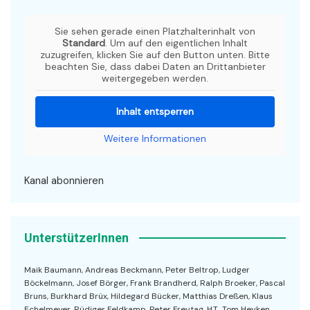
Sie sehen gerade einen Platzhalterinhalt von
Standard
. Um auf den eigentlichen Inhalt
zuzugreifen, klicken Sie auf den Button unten. Bitte
beachten Sie, dass dabei Daten an Drittanbieter
weitergegeben werden.
Inhalt entsperren
Weitere Informationen
Kanal abonnieren
UnterstützerInnen
Maik Baumann, Andreas Beckmann, Peter Beltrop, Ludger
Böckelmann, Josef Börger, Frank Brandherd, Ralph Broeker, Pascal
Bruns, Burkhard Brüx, Hildegard Bücker, Matthias Dreßen, Klaus
Echelmeyer, Rüdiger Feldkamp, Peter Freytag, H.T., Tom Heyken,