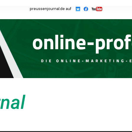
preussenjournal.de auf