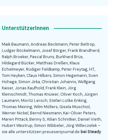
UnterstützerInnen
Maik Baumann, Andreas Beckmann, Peter Beltrop,
Ludger Böckelmann, Josef Börger, Frank Brandherd,
Ralph Broeker, Pascal Bruns, Burkhard Brüx,
Hildegard Bücker, Matthias Dreßen, Klaus
Echelmeyer, Rüdiger Feldkamp, Peter Freytag, H.T.,
Tom Heyken, Claus Hilbers, Simon Hegemann, Sven
Hohage, Simon Jirka, Christian Johanns, Wolfgang
Kaiser, Jonas Kaufhold, Frank Klein, Jörg
Kleinschmidt, Thomas Knüwer, Oliver Koch, Jürgen
Laumann, Moritz Lersch, Stefan Lütke Enking,
Thomas Meiring, Wilm Möllers, Gisela Muschiol,
Werner Nickel, Bernd Niesmann, Kai-Oliver Peters,
Maren Pittack, Benny S., Kilian Schnitker, Daniel Vieth,
Hubert Westrup, Simon Wibbeler, Jörg Willeczelek –
sie alle unterstützen preussenjournal.de
bei Steady