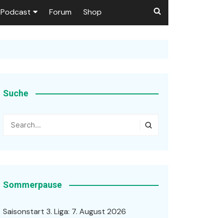
Podcast
Forum
Shop
Puls 1906
tzer dieser Seite
en
Suche
ßen
r …
Sommerpause
Saisonstart 3. Liga: 7. August 2026