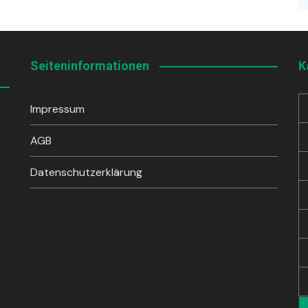
Seiteninformationen
K
Impressum
sten
unter
AGB
en,
Datenschutzerklärung
rke