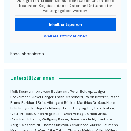
zuzugreifen, klicken Sie auf den Button unten. Bitte
beachten Sie, dass dabei Daten an Drittanbieter
weitergegeben werden.
Inhalt entsperren
Weitere Informationen
Kanal abonnieren
UnterstützerInnen
Maik Baumann, Andreas Beckmann, Peter Beltrop, Ludger
Böckelmann, Josef Börger, Frank Brandherd, Ralph Broeker, Pascal
Bruns, Burkhard Brüx, Hildegard Bücker, Matthias Dreßen, Klaus
Echelmeyer, Rüdiger Feldkamp, Peter Freytag, H.T., Tom Heyken,
Claus Hilbers, Simon Hegemann, Sven Hohage, Simon Jirka,
Christian Johanns, Wolfgang Kaiser, Jonas Kaufhold, Frank Klein,
Jörg Kleinschmidt, Thomas Knüwer, Oliver Koch, Jürgen Laumann,
Moritz Lersch, Stefan Lütke Enking, Thomas Meiring, Wilm Möllers,