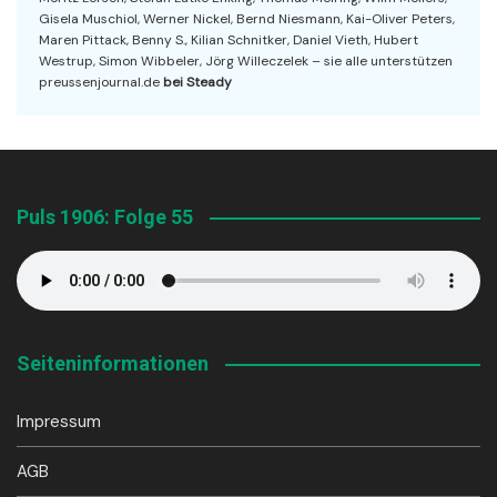
Gisela Muschiol, Werner Nickel, Bernd Niesmann, Kai-Oliver Peters,
Maren Pittack, Benny S., Kilian Schnitker, Daniel Vieth, Hubert
Westrup, Simon Wibbeler, Jörg Willeczelek – sie alle unterstützen
preussenjournal.de
bei Steady
Puls 1906: Folge 55
Seiteninformationen
Impressum
AGB