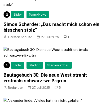
Slider
Team-News
Simon Scherder: „Das macht mich schon ein
bisschen stolz“
Carsten Schulte
27. Juli 2025
1
Slider
Stadion
Stadionumbau
Bautagebuch 30: Die neue West strahlt
erstmals schwarz-weiß-grün
Redaktion
27. Juli 2025
5