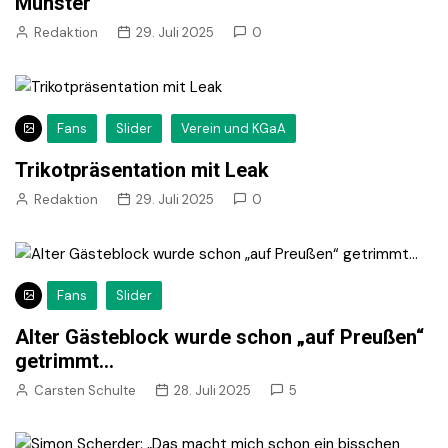
Münster
Redaktion
29. Juli 2025
0
Fans
Slider
Verein und KGaA
Trikotpräsentation mit Leak
Redaktion
29. Juli 2025
0
Fans
Slider
Alter Gästeblock wurde schon „auf Preußen“
getrimmt…
Carsten Schulte
28. Juli 2025
5