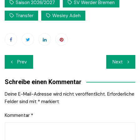
Saison 2026/2027
SV Werder Bremen
Transfer
Wesley Adeh
Beitrags-
Prev
Next
Navigation
Schreibe einen Kommentar
Deine E-Mail-Adresse wird nicht veröffentlicht.
Erforderliche
Felder sind mit
*
markiert
Kommentar
*