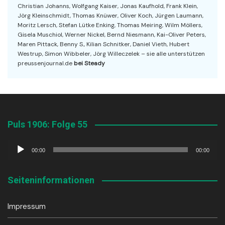
Christian Johanns, Wolfgang Kaiser, Jonas Kaufhold, Frank Klein,
Jörg Kleinschmidt, Thomas Knüwer, Oliver Koch, Jürgen Laumann,
Moritz Lersch, Stefan Lütke Enking, Thomas Meiring, Wilm Möllers,
Gisela Muschiol, Werner Nickel, Bernd Niesmann, Kai-Oliver Peters,
Maren Pittack, Benny S., Kilian Schnitker, Daniel Vieth, Hubert
Westrup, Simon Wibbeler, Jörg Willeczelek – sie alle unterstützen
preussenjournal.de
bei Steady
Puls 1906: Folge 55
Audio-
00:00
00:00
Player
Seiteninformationen
Impressum