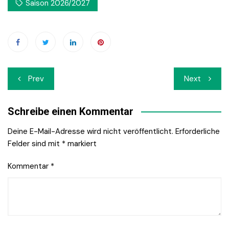
Saison 2026/2027
Beitrags-
Prev
Next
Navigation
Schreibe einen Kommentar
Deine E-Mail-Adresse wird nicht veröffentlicht.
Erforderliche
Felder sind mit
*
markiert
Kommentar
*