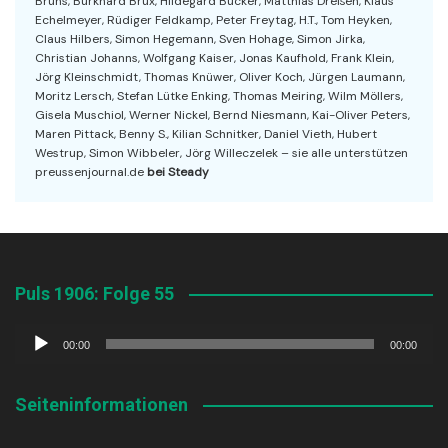
Bruns, Burkhard Brüx, Hildegard Bücker, Matthias Dreßen, Klaus
Echelmeyer, Rüdiger Feldkamp, Peter Freytag, H.T., Tom Heyken,
Claus Hilbers, Simon Hegemann, Sven Hohage, Simon Jirka,
Christian Johanns, Wolfgang Kaiser, Jonas Kaufhold, Frank Klein,
Jörg Kleinschmidt, Thomas Knüwer, Oliver Koch, Jürgen Laumann,
Moritz Lersch, Stefan Lütke Enking, Thomas Meiring, Wilm Möllers,
Gisela Muschiol, Werner Nickel, Bernd Niesmann, Kai-Oliver Peters,
Maren Pittack, Benny S., Kilian Schnitker, Daniel Vieth, Hubert
Westrup, Simon Wibbeler, Jörg Willeczelek – sie alle unterstützen
preussenjournal.de
bei Steady
Puls 1906: Folge 55
Audio-
00:00
00:00
Player
Seiteninformationen