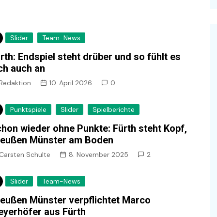
Slider
Team-News
rth: Endspiel steht drüber und so fühlt es
ch auch an
Redaktion
10. April 2026
0
Punktspiele
Slider
Spielberichte
hon wieder ohne Punkte: Fürth steht Kopf,
reußen Münster am Boden
Carsten Schulte
8. November 2025
2
Slider
Team-News
eußen Münster verpflichtet Marco
yerhöfer aus Fürth