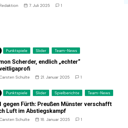
Redaktion
7. Juli 2025
1
Punktspiele
Slider
Team-News
mon Scherder, endlich „echter“
eitligaprofi
Carsten Schulte
21. Januar 2025
1
Punktspiele
Slider
Spielberichte
Team-News
1 gegen Fürth: Preußen Münster verschafft
ch Luft im Abstiegskampf
Carsten Schulte
18. Januar 2025
1