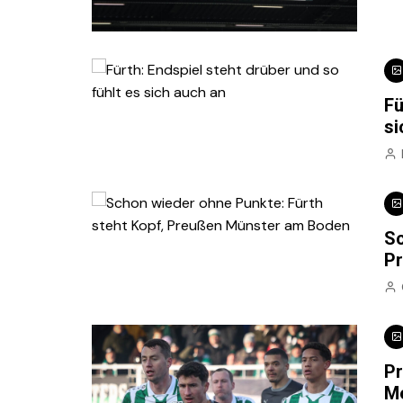
Fü
si
Sc
P
Pr
Me