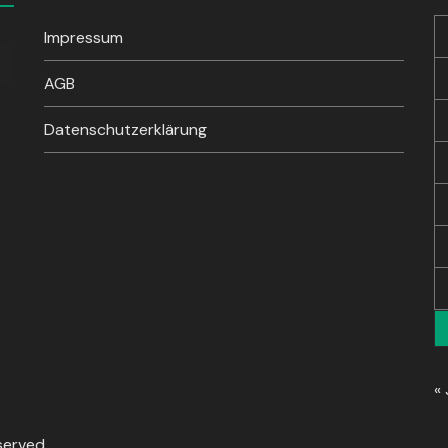
Impressum
sten
unter
AGB
en,
Datenschutzerklärung
rke
« 
served.