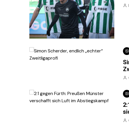
Si
Zw
2:
si