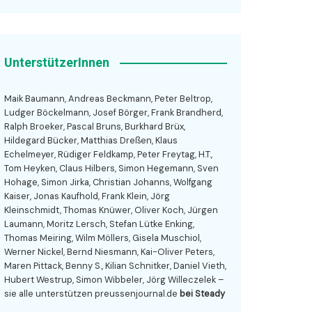
UnterstützerInnen
Maik Baumann, Andreas Beckmann, Peter Beltrop,
Ludger Böckelmann, Josef Börger, Frank Brandherd,
Ralph Broeker, Pascal Bruns, Burkhard Brüx,
Hildegard Bücker, Matthias Dreßen, Klaus
Echelmeyer, Rüdiger Feldkamp, Peter Freytag, H.T.,
Tom Heyken, Claus Hilbers, Simon Hegemann, Sven
Hohage, Simon Jirka, Christian Johanns, Wolfgang
Kaiser, Jonas Kaufhold, Frank Klein, Jörg
Kleinschmidt, Thomas Knüwer, Oliver Koch, Jürgen
Laumann, Moritz Lersch, Stefan Lütke Enking,
Thomas Meiring, Wilm Möllers, Gisela Muschiol,
Werner Nickel, Bernd Niesmann, Kai-Oliver Peters,
Maren Pittack, Benny S., Kilian Schnitker, Daniel Vieth,
Hubert Westrup, Simon Wibbeler, Jörg Willeczelek –
sie alle unterstützen preussenjournal.de
bei Steady