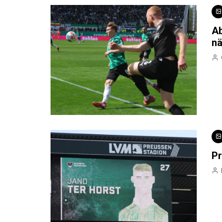
Ab
nä
Pr