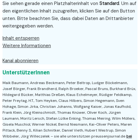
Sie sehen gerade einen Platzhalterinhalt von
Standard
. Um auf
den eigentlichen Inhalt zuzugreifen, klicken Sie auf den Button
unten. Bitte beachten Sie, dass dabei Daten an Drittanbieter
weitergegeben werden.
Inhalt entsperren
Weitere Informationen
Kanal abonnieren
UnterstützerInnen
Maik Baumann, Andreas Beckmann, Peter Beltrop, Ludger Böckelmann,
Josef Börger, Frank Brandherd, Ralph Broeker, Pascal Bruns, Burkhard Brüx,
Hildegard Bücker, Matthias Dreßen, Klaus Echelmeyer, Rüdiger Feldkamp,
Peter Freytag, H.T., Tom Heyken, Claus Hilbers, Simon Hegemann, Sven
Hohage, Simon Jirka, Christian Johanns, Wolfgang Kaiser, Jonas Kaufhold,
Frank Klein, Jörg Kleinschmidt, Thomas Knüwer, Oliver Koch, Jürgen
Laumann, Moritz Lersch, Stefan Lütke Enking, Thomas Meiring, Wilm Möllers,
Gisela Muschiol, Werner Nickel, Bernd Niesmann, Kai-Oliver Peters, Maren
Pittack, Benny S., Kilian Schnitker, Daniel Vieth, Hubert Westrup, Simon
Wibbeler, Jörg Willeczelek – sie alle unterstützen preussenjournal.de
bei