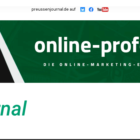
preussenjournal.de auf