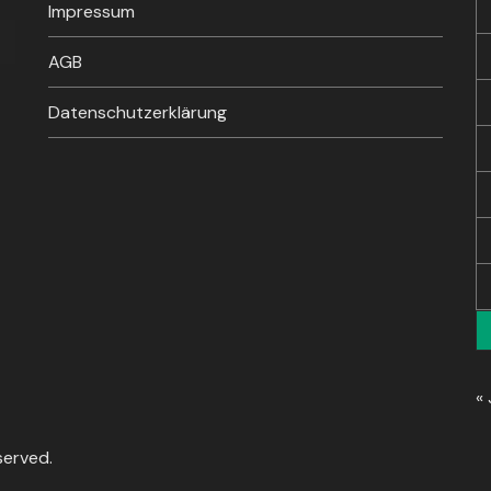
Impressum
sten
unter
AGB
en,
Datenschutzerklärung
rke
« 
served.