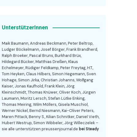
UnterstützerInnen
Maik Baumann, Andreas Beckmann, Peter Beltrop,
Ludger Böckelmann, Josef Börger, Frank Brandherd,
Ralph Broeker, Pascal Bruns, Burkhard Brüx,
Hildegard Bücker, Matthias Dreßen, Klaus
Echelmeyer, Rüdiger Feldkamp, Peter Freytag, H.T.,
Tom Heyken, Claus Hilbers, Simon Hegemann, Sven
Hohage, Simon Jirka, Christian Johanns, Wolfgang
Kaiser, Jonas Kaufhold, Frank Klein, Jörg
Kleinschmidt, Thomas Knüwer, Oliver Koch, Jürgen
Laumann, Moritz Lersch, Stefan Lütke Enking,
Thomas Meiring, Wilm Möllers, Gisela Muschiol,
Werner Nickel, Bernd Niesmann, Kai-Oliver Peters,
Maren Pittack, Benny S., Kilian Schnitker, Daniel Vieth,
Hubert Westrup, Simon Wibbeler, Jörg Willeczelek –
sie alle unterstützen preussenjournal.de
bei Steady