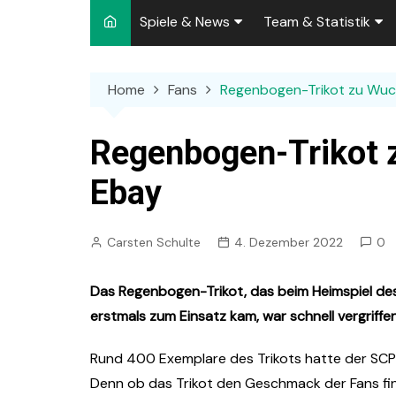
Spiele & News
Team & Statistik
Spielplan 2026/2027
Kader 2026/2027
Home
Fans
Regenbogen-Trikot zu Wuc
Team-News
Sperren und Ausfäll
Punktspiele
Zuschauer-Statisti
Regenbogen-Trikot 
Pokalspiele
Preußen-Bilanz
Ebay
Testspiele
„Kicker“ Elf des Tag
Carsten Schulte
4. Dezember 2022
0
Archiv
Ewige Tabellen
Spielpla
DFB-Strafen
Das Regenbogen-Trikot, das beim Heimspiel d
erstmals zum Einsatz kam, war schnell vergriffen
Rund 400 Exemplare des Trikots hatte der SCP b
Denn ob das Trikot den Geschmack der Fans fin