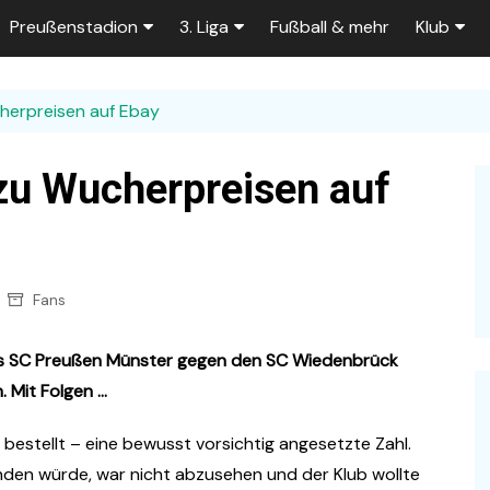
Preußenstadion
3. Liga
Fußball & mehr
Klub
Bautagebuch
Tabelle der 3. Liga
Fans
herpreisen auf Ebay
e
Fragen und Antworten
Spielplan
Unterstü
k
Stadionumbau ab 2025
Aktuelle Serien
Sponsor
zu Wucherpreisen auf
Stadion-News
Zuschauer-Statistik
Ex-Preu
es
Stadion-Meilensteine
Rahmentermine
Heute vo
2026/2027
Fans
n 2025/2026
Das aktuelle
Preußenstadion
Stadien und Klubs
es SC Preußen Münster gegen den SC Wiedenbrück
Zuschauerkapazität
. Mit Folgen …
Bau der Trainingsplätze
estellt – eine bewusst vorsichtig angesetzte Zahl.
den würde, war nicht abzusehen und der Klub wollte