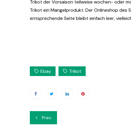
Trikot der Vorsaison teilweise wochen- oder mo
Trikot ein Mangelprodukt. Der Onlineshop des SC
entsprechende Seite bleibt einfach leer, vielleic
Ebay
Trikot
Beitrags-
Prev
Navigation