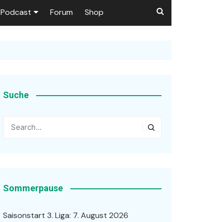
Podcast
Forum
Shop
Puls 1906
tzer dieser Seite
en
Suche
ßen
r …
Sommerpause
Saisonstart 3. Liga: 7. August 2026