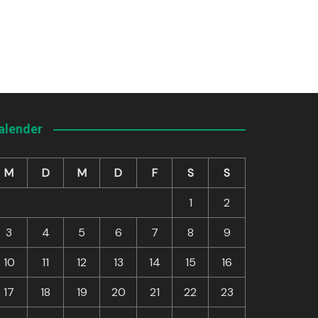
alender
M
D
M
D
F
S
S
1
2
3
4
5
6
7
8
9
10
11
12
13
14
15
16
17
18
19
20
21
22
23