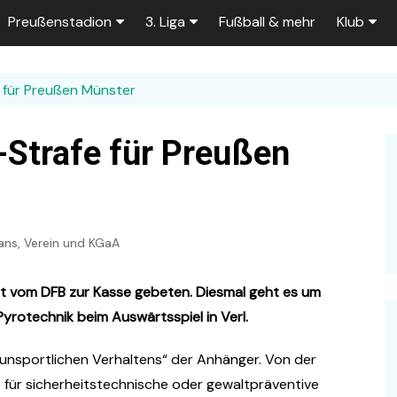
Preußenstadion
3. Liga
Fußball & mehr
Klub
Bautagebuch
Tabelle der 3. Liga
Fans
 für Preußen Münster
e
Fragen und Antworten
Spielplan
Unterstü
k
Stadionumbau ab 2025
Aktuelle Serien
Sponsor
-Strafe für Preußen
Stadion-News
Zuschauer-Statistik
Ex-Preu
es
Stadion-Meilensteine
Rahmentermine
Heute vo
2026/2027
ans
,
Verein und KGaA
n 2025/2026
Das aktuelle
Preußenstadion
Stadien und Klubs
ut vom DFB zur Kasse gebeten. Diesmal geht es um
Zuschauerkapazität
yrotechnik beim Auswärtsspiel in Verl.
Bau der Trainingsplätze
unsportlichen Verhaltens“ der Anhänger. Von der
für sicherheitstechnische oder gewaltpräventive