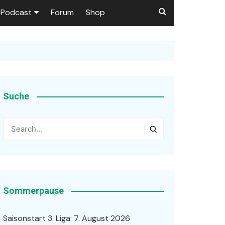
Podcast
Forum
Shop
Puls 1906
tzer dieser Seite
en
Suche
ßen
r …
Sommerpause
Saisonstart 3. Liga: 7. August 2026