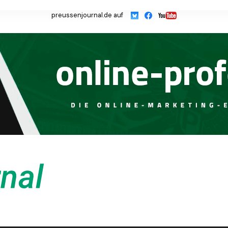
preussenjournal.de auf