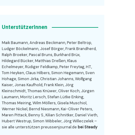
UnterstützerInnen
Maik Baumann, Andreas Beckmann, Peter Beltrop,
Ludger Böckelmann, Josef Börger, Frank Brandherd,
Ralph Broeker, Pascal Bruns, Burkhard Brüx,
Hildegard Bücker, Matthias Dreßen, Klaus
Echelmeyer, Rüdiger Feldkamp, Peter Freytag, H.T.,
Tom Heyken, Claus Hilbers, Simon Hegemann, Sven
Hohage, Simon Jirka, Christian Johanns, Wolfgang
Kaiser, Jonas Kaufhold, Frank Klein, Jörg
Kleinschmidt, Thomas Knüwer, Oliver Koch, Jürgen
Laumann, Moritz Lersch, Stefan Lütke Enking,
Thomas Meiring, Wilm Möllers, Gisela Muschiol,
Werner Nickel, Bernd Niesmann, Kai-Oliver Peters,
Maren Pittack, Benny S., Kilian Schnitker, Daniel Vieth,
Hubert Westrup, Simon Wibbeler, Jörg Willeczelek –
sie alle unterstützen preussenjournal.de
bei Steady