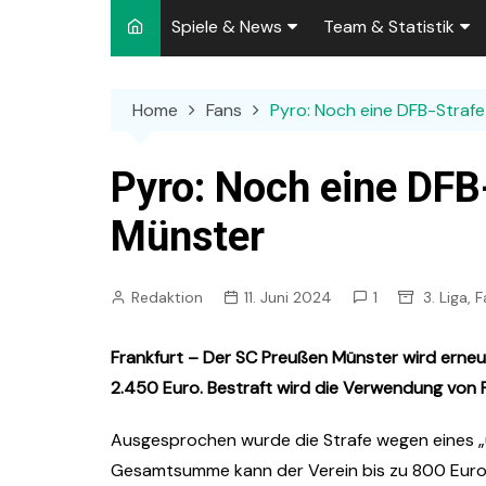
Spiele & News
Team & Statistik
Spielplan 2026/2027
Kader 2026/2027
Home
Fans
Pyro: Noch eine DFB-Strafe
Team-News
Sperren und Ausfäll
Punktspiele
Zuschauer-Statisti
Pyro: Noch eine DFB
Pokalspiele
Preußen-Bilanz
Münster
Testspiele
„Kicker“ Elf des Tag
Redaktion
11. Juni 2024
1
3. Liga
,
F
Archiv
Ewige Tabellen
Spielpla
DFB-Strafen
Frankfurt – Der SC Preußen Münster wird erne
2.450 Euro. Bestraft wird die Verwendung von P
Ausgesprochen wurde die Strafe wegen eines „
Gesamtsumme kann der Verein bis zu 800 Euro 