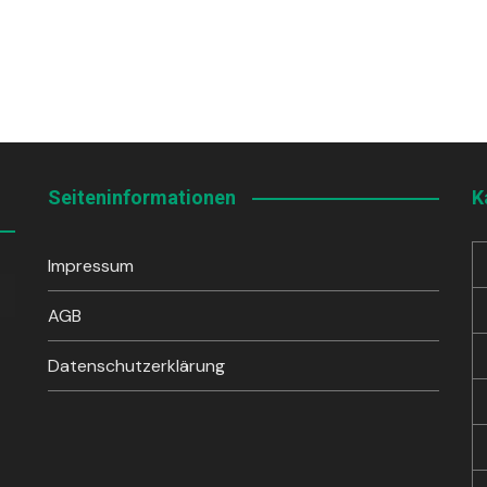
Seiteninformationen
K
Impressum
sten
unter
AGB
en,
Datenschutzerklärung
rke