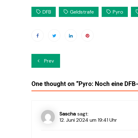
DFB
Geldstrafe
Pyro
Beitrags-
Prev
Navigation
One thought on “
Pyro: Noch eine DFB
Sascha
sagt:
12. Juni 2024 um 19:41 Uhr