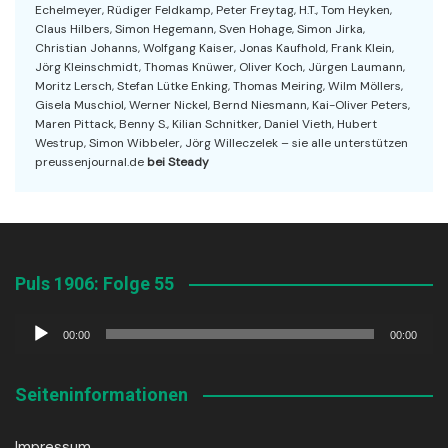
Echelmeyer, Rüdiger Feldkamp, Peter Freytag, H.T., Tom Heyken,
Claus Hilbers, Simon Hegemann, Sven Hohage, Simon Jirka,
Christian Johanns, Wolfgang Kaiser, Jonas Kaufhold, Frank Klein,
Jörg Kleinschmidt, Thomas Knüwer, Oliver Koch, Jürgen Laumann,
Moritz Lersch, Stefan Lütke Enking, Thomas Meiring, Wilm Möllers,
Gisela Muschiol, Werner Nickel, Bernd Niesmann, Kai-Oliver Peters,
Maren Pittack, Benny S., Kilian Schnitker, Daniel Vieth, Hubert
Westrup, Simon Wibbeler, Jörg Willeczelek – sie alle unterstützen
preussenjournal.de
bei Steady
Puls 1906: Folge 55
Audio-
00:00
00:00
Player
Seiteninformationen
Impressum