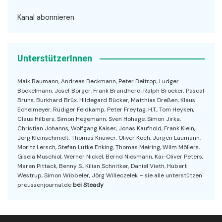
Kanal abonnieren
UnterstützerInnen
Maik Baumann, Andreas Beckmann, Peter Beltrop, Ludger
Böckelmann, Josef Börger, Frank Brandherd, Ralph Broeker, Pascal
Bruns, Burkhard Brüx, Hildegard Bücker, Matthias Dreßen, Klaus
Echelmeyer, Rüdiger Feldkamp, Peter Freytag, H.T., Tom Heyken,
Claus Hilbers, Simon Hegemann, Sven Hohage, Simon Jirka,
Christian Johanns, Wolfgang Kaiser, Jonas Kaufhold, Frank Klein,
Jörg Kleinschmidt, Thomas Knüwer, Oliver Koch, Jürgen Laumann,
Moritz Lersch, Stefan Lütke Enking, Thomas Meiring, Wilm Möllers,
Gisela Muschiol, Werner Nickel, Bernd Niesmann, Kai-Oliver Peters,
Maren Pittack, Benny S., Kilian Schnitker, Daniel Vieth, Hubert
Westrup, Simon Wibbeler, Jörg Willeczelek – sie alle unterstützen
preussenjournal.de
bei Steady