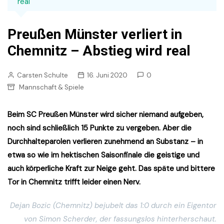
real
Preußen Münster verliert in
Chemnitz – Abstieg wird real
Carsten Schulte
16. Juni 2020
0
Mannschaft & Spiele
Beim SC Preußen Münster wird sicher niemand aufgeben,
noch sind schließlich 15 Punkte zu vergeben. Aber die
Durchhalteparolen verlieren zunehmend an Substanz – in
etwa so wie im hektischen Saisonfinale die geistige und
auch körperliche Kraft zur Neige geht. Das späte und bittere
Tor in Chemnitz trifft leider einen Nerv.
Dejan Bozic (Chemnitz) bejubelt das 1:0 durch ein Eigentor
von Simon Scherder, der fassungslos hinterherschaut.