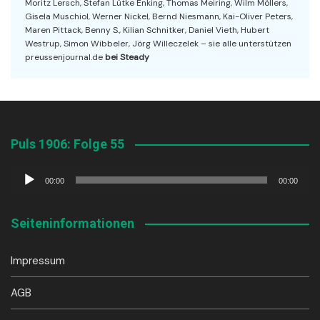
Moritz Lersch, Stefan Lütke Enking, Thomas Meiring, Wilm Möllers,
Gisela Muschiol, Werner Nickel, Bernd Niesmann, Kai-Oliver Peters,
Maren Pittack, Benny S., Kilian Schnitker, Daniel Vieth, Hubert
Westrup, Simon Wibbeler, Jörg Willeczelek – sie alle unterstützen
preussenjournal.de
bei Steady
Puls 1906: Folge 55
Audio-
00:00
00:00
Player
Seiteninformationen
Impressum
AGB