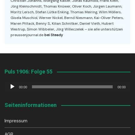
Christian Johanns, Wolfgang Kaiser, Jonas Kaufhold, Frank Klein,
Jörg Kleinschmidt, Thomas Knüwer, Oliver Koch, Jürgen Laumann,
Moritz Lersch, Stefan Lütke Enking, Thomas Meiring, Wilm Möllers,
Gisela Muschiol, Werner Nickel, Bernd Niesmann, Kai-Oliver Peters,
Maren Pittack, Benny S., Kilian Schnitker, Daniel Vieth, Hubert
Westrup, Simon Wibbeler, Jörg Willeczelek – sie alle unterstützen
preussenjournal.de
bei Steady
Puls 1906: Folge 55
Audio-
00:00
00:00
Player
Seiteninformationen
Impressum
AGB