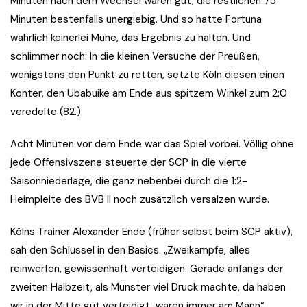
Minuten nach dem Wechsel waren gut, die restlichen 75
Minuten bestenfalls unergiebig. Und so hatte Fortuna
wahrlich keinerlei Mühe, das Ergebnis zu halten. Und
schlimmer noch: In die kleinen Versuche der Preußen,
wenigstens den Punkt zu retten, setzte Köln diesen einen
Konter, den Ubabuike am Ende aus spitzem Winkel zum 2:0
veredelte (82.).
Acht Minuten vor dem Ende war das Spiel vorbei. Völlig ohne
jede Offensivszene steuerte der SCP in die vierte
Saisonniederlage, die ganz nebenbei durch die 1:2-
Heimpleite des BVB II noch zusätzlich versalzen wurde.
Kölns Trainer Alexander Ende (früher selbst beim SCP aktiv),
sah den Schlüssel in den Basics. „Zweikämpfe, alles
reinwerfen, gewissenhaft verteidigen. Gerade anfangs der
zweiten Halbzeit, als Münster viel Druck machte, da haben
wir in der Mitte gut verteidigt, waren immer am Mann“,