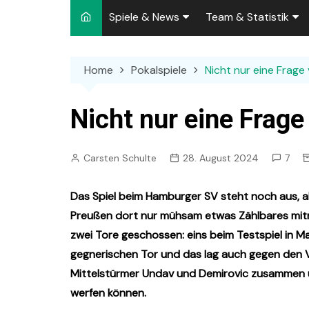
Spiele & News
Team & Statistik
Spielplan 2026/2027
Kader 2026/2027
Home
Pokalspiele
Nicht nur eine Frage 
Team-News
Sperren und Ausfäll
Punktspiele
Zuschauer-Statisti
Nicht nur eine Frage
Pokalspiele
Preußen-Bilanz
Carsten Schulte
28. August 2024
7
Testspiele
„Kicker“ Elf des Tag
Archiv
Ewige Tabellen
Spielpla
Das Spiel beim Hamburger SV steht noch aus, a
Preußen dort nur mühsam etwas Zählbares mitne
DFB-Strafen
zwei Tore geschossen: eins beim Testspiel in Ma
gegnerischen Tor und das lag auch gegen den Vf
Mittelstürmer Undav und Demirovic zusammen u
werfen können.