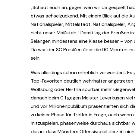
„Schaut euch an, gegen wen wir da gespielt ha
etwas achselzuckend. Mit einem Blick auf die Auf
Nationalspieler, Mittelstädt, Nationalspieler, Ange
nicht unser Maßstab.“ Damit lag der Preußentrain
Belangen mindestens eine Klasse besser – von d
Da war der SC Preußen über die 90 Minuten ins
sein.
Was allerdings schon erheblich verwundert: E
Top-Favoriten deutlich wehrhafter angetreten si
Wolfsburg oder Hertha spürbar mehr Gegenwehr
danach beim 0:1 gegen Meister Leverkusen viel s
und vor Millionenpublikum präsentierten sich d
zu keiner Phase für Treffer in Frage, auch wenn
mitzuspielen, phasenweise durchaus sichtbar w
daran, dass Münsters Offensivspiel derzeit nich