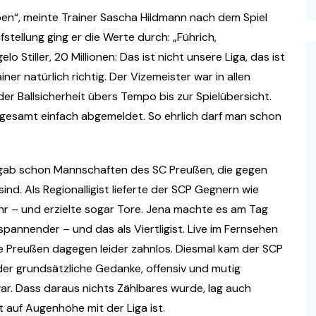
ben“, meinte Trainer Sascha Hildmann nach dem Spiel
stellung ging er die Werte durch: „Führich,
lo Stiller, 20 Millionen: Das ist nicht unsere Liga, das ist
er natürlich richtig. Der Vizemeister war in allen
er Ballsicherheit übers Tempo bis zur Spielübersicht.
gesamt einfach abgemeldet. So ehrlich darf man schon
s gab schon Mannschaften des SC Preußen, die gegen
nd. Als Regionalligist lieferte der SCP Gegnern wie
 – und erzielte sogar Tore. Jena machte es am Tag
pannender – und das als Viertligist. Live im Fernsehen
ie Preußen dagegen leider zahnlos. Diesmal kam der SCP
 der grundsätzliche Gedanke, offensiv und mutig
ar. Dass daraus nichts Zählbares wurde, lag auch
t auf Augenhöhe mit der Liga ist.