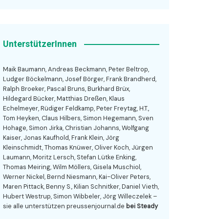
UnterstützerInnen
Maik Baumann, Andreas Beckmann, Peter Beltrop,
Ludger Böckelmann, Josef Börger, Frank Brandherd,
Ralph Broeker, Pascal Bruns, Burkhard Brüx,
Hildegard Bücker, Matthias Dreßen, Klaus
Echelmeyer, Rüdiger Feldkamp, Peter Freytag, H.T.,
Tom Heyken, Claus Hilbers, Simon Hegemann, Sven
Hohage, Simon Jirka, Christian Johanns, Wolfgang
Kaiser, Jonas Kaufhold, Frank Klein, Jörg
Kleinschmidt, Thomas Knüwer, Oliver Koch, Jürgen
Laumann, Moritz Lersch, Stefan Lütke Enking,
Thomas Meiring, Wilm Möllers, Gisela Muschiol,
Werner Nickel, Bernd Niesmann, Kai-Oliver Peters,
Maren Pittack, Benny S., Kilian Schnitker, Daniel Vieth,
Hubert Westrup, Simon Wibbeler, Jörg Willeczelek –
sie alle unterstützen preussenjournal.de
bei Steady