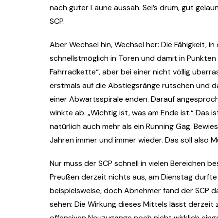
nach guter Laune aussah. Sei’s drum, gut gel
SCP.
Aber Wechsel hin, Wechsel her: Die Fähigkeit, in
schnellstmöglich in Toren und damit in Punkten 
Fahrradkette“, aber bei einer nicht völlig übe
erstmals auf die Abstiegsränge rutschen und da
einer Abwärtsspirale enden. Darauf angesproch
winkte ab. „Wichtig ist, was am Ende ist.“ Das i
natürlich auch mehr als ein Running Gag. Bewie
Jahren immer und immer wieder. Das soll also 
Nur muss der SCP schnell in vielen Bereichen be
Preußen derzeit nichts aus, am Dienstag durfte
beispielsweise, doch Abnehmer fand der SCP dab
sehen: Die Wirkung dieses Mittels lässt derzei
offensiven Neuzugänge noch nicht wirklich eing