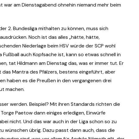
aunt war am Dienstagabend ohnehin niemand mehr beim
 der 2. Bundesliga mithalten zu können, muss sich
ausdrücken. Noch ist das alles „hätte, hätte,
rraschenden Niederlage beim HSV würde der SCP wohl
 Fußball auch Kopfsache ist, kann so etwas schnell in
en, tat Hildmann am Dienstag das, was er immer tut. Er
st das Mantra des Pfälzers, bestens eingeführt, aber
sen haben es die Preußen in den vergangenen drei
Mut machen.
sser werden. Beispiel? Mit ihren Standards richten die
 Torge Paetow dann einiges erledigen, Einwürfe
ei nicht. Und das war auch in der Liga schon so zu
t zu wünschen übrig. Dazu passt dann auch, dass die
ebunden sind, was vor allem für András Németh gilt, der