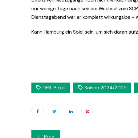
nur wenige Tage nach seinem Wechsel zum SCP 
Dienstagabend war er komplett wirkungslos – w
Kann Hamburg ein Spiel sein, um sich daran auf
DFB-Pokal
Saison 2024/2025
Beitrags-
Prev