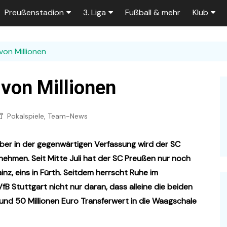
Preußenstadion
3. Liga
Fußball & mehr
Klub
Bautagebuch
Tabelle der 3. Liga
Fans
von Millionen
e
Fragen und Antworten
Spielplan
Unterstü
k
Stadionumbau ab 2025
Aktuelle Serien
Sponsor
 von Millionen
Stadion-News
Zuschauer-Statistik
Ex-Preu
Pokalspiele
,
Team-News
es
Stadion-Meilensteine
Rahmentermine
Heute vo
2026/2027
n 2025/2026
Das aktuelle
ber in der gegenwärtigen Verfassung wird der SC
Preußenstadion
Stadien und Klubs
hmen. Seit Mitte Juli hat der SC Preußen nur noch
inz, eins in Fürth. Seitdem herrscht Ruhe im
Zuschauerkapazität
B Stuttgart nicht nur daran, dass alleine die beiden
Bau der Trainingsplätze
nd 50 Millionen Euro Transferwert in die Waagschale