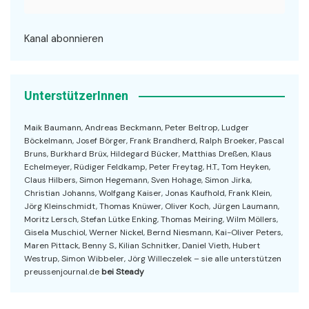
Kanal abonnieren
UnterstützerInnen
Maik Baumann, Andreas Beckmann, Peter Beltrop, Ludger
Böckelmann, Josef Börger, Frank Brandherd, Ralph Broeker, Pascal
Bruns, Burkhard Brüx, Hildegard Bücker, Matthias Dreßen, Klaus
Echelmeyer, Rüdiger Feldkamp, Peter Freytag, H.T., Tom Heyken,
Claus Hilbers, Simon Hegemann, Sven Hohage, Simon Jirka,
Christian Johanns, Wolfgang Kaiser, Jonas Kaufhold, Frank Klein,
Jörg Kleinschmidt, Thomas Knüwer, Oliver Koch, Jürgen Laumann,
Moritz Lersch, Stefan Lütke Enking, Thomas Meiring, Wilm Möllers,
Gisela Muschiol, Werner Nickel, Bernd Niesmann, Kai-Oliver Peters,
Maren Pittack, Benny S., Kilian Schnitker, Daniel Vieth, Hubert
Westrup, Simon Wibbeler, Jörg Willeczelek – sie alle unterstützen
preussenjournal.de
bei Steady