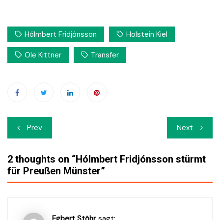
Hólmbert Fridjónsson
Holstein Kiel
Ole Kittner
Transfer
Beitrags-
Prev
Next
Navigation
2 thoughts on “
Hólmbert Fridjónsson stürmt
für Preußen Münster
”
Egbert Stöhr
sagt: