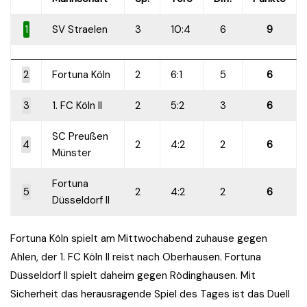
1
SV Straelen
3
10:4
6
9
2
Fortuna Köln
2
6:1
5
6
3
1. FC Köln II
2
5:2
3
6
SC Preußen
4
2
4:2
2
6
Münster
Fortuna
5
2
4:2
2
6
Düsseldorf II
Fortuna Köln spielt am Mittwochabend zuhause gegen
Ahlen, der 1. FC Köln II reist nach Oberhausen. Fortuna
Düsseldorf II spielt daheim gegen Rödinghausen. Mit
Sicherheit das herausragende Spiel des Tages ist das Duell