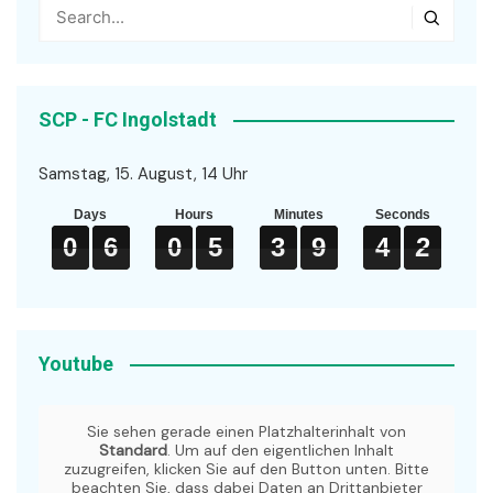
SCP - FC Ingolstadt
Samstag, 15. August, 14 Uhr
Days
Hours
Minutes
Seconds
0
0
0
6
6
6
0
0
0
5
5
5
3
3
3
9
9
9
4
4
4
2
2
2
0
6
0
5
3
9
4
2
Youtube
Sie sehen gerade einen Platzhalterinhalt von
Standard
. Um auf den eigentlichen Inhalt
zuzugreifen, klicken Sie auf den Button unten. Bitte
beachten Sie, dass dabei Daten an Drittanbieter