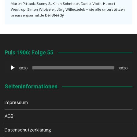
Maren Pittack, Benny S., Kilian Schnitker, Daniel Vieth, Hubert
Westrup, Simon Wibbeler, Jörg Willeczelek – sie alle unterstützen
preussenjournal.de
bei Steady
Puls 1906: Folge 55
Audio-
00:00
00:00
Player
Seiteninformationen
Impressum
AGB
Datenschutzerklärung