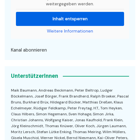
weitergegeben werden.
Inhalt entsperren
Weitere Informationen
Kanal abonnieren
UnterstützerInnen
Maik Baumann, Andreas Beckmann, Peter Beltrop, Ludger
Böckelmann, Josef Börger, Frank Brandherd, Ralph Broeker, Pascal
Bruns, Burkhard Brüx, Hildegard Bücker, Matthias Dreßen, Klaus
Echelmeyer, Rüdiger Feldkamp, Peter Freytag, H.T., Tom Heyken,
Claus Hilbers, Simon Hegemann, Sven Hohage, Simon Jirka,
Christian Johanns, Wolfgang Kaiser, Jonas Kaufhold, Frank Klein,
Jörg Kleinschmidt, Thomas Knüwer, Oliver Koch, Jürgen Laumann,
Moritz Lersch, Stefan Lütke Enking, Thomas Meiring, Wilm Möllers,
Gisela Muschiol, Werner Nickel, Bernd Niesmann, Kai-Oliver Peters,